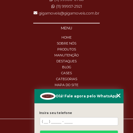
(11) 99957-2921
gigamoveis@gigamoveis.com.br
MENU
HOME
SOBRE NÓS
PRODUTOS
MANUTENÇÃO
DESTAQUES
BLOG
CASES
CATEGORIAS
MAPA DO SITE
Olá! Fale agora pelo WhatsApp
Insira seu telefone
Copyright © GigaMóveis. (Lei 9610 de 19/02/1998)