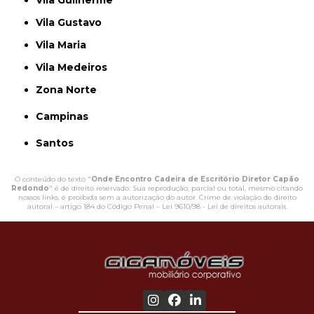
Vila Guilherme
Vila Gustavo
Vila Maria
Vila Medeiros
Zona Norte
Campinas
Santos
O conteúdo do texto "
Onde Encontro Cadeira de Escritório Diretor Capão
Redondo
" é de direito reservado. Sua reprodução, parcial ou total, mesmo citando
nossos links, é proibida sem a autorização do autor. Crime de violação de direito
autoral – artigo 184 do Código Penal –
Lei 9610/98 - Lei de direitos autorais
.