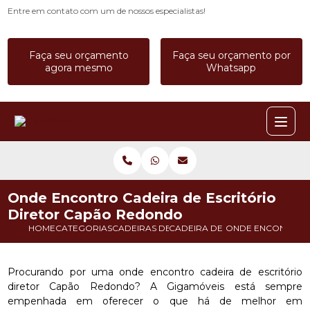
Entre em contato com um de nossos especialistas!
Faça seu orçamento
Faça seu orçamento por
agora mesmo
Whatsapp
Onde Encontro Cadeira de Escritório
Diretor Capão Redondo
HOME
CATEGORIAS
CADEIRAS DE ESCRITORIO
CADEIRA DE ESCRITORIO ERGO
ONDE ENCONTRO C
Procurando por uma onde encontro cadeira de escritório
diretor Capão Redondo? A Gigamóveis está sempre
empenhada em oferecer o que há de melhor em