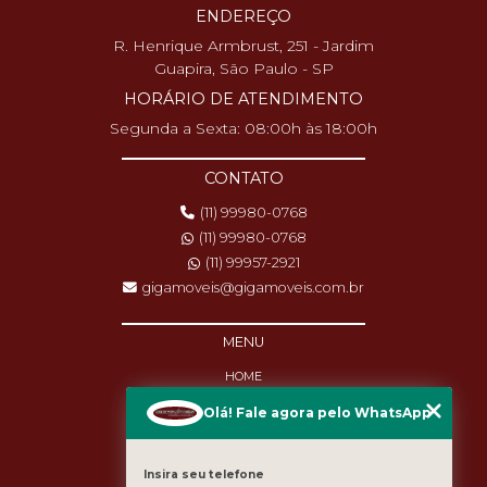
ENDEREÇO
R. Henrique Armbrust, 251 - Jardim
Guapira, São Paulo - SP
HORÁRIO DE ATENDIMENTO
Segunda a Sexta: 08:00h às 18:00h
CONTATO
(11) 99980-0768
(11) 99980-0768
(11) 99957-2921
gigamoveis@gigamoveis.com.br
MENU
HOME
SOBRE NÓS
Olá! Fale agora pelo WhatsApp
PRODUTOS
MANUTENÇÃO
DESTAQUES
Insira seu telefone
BLOG