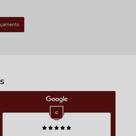
rçamento
s