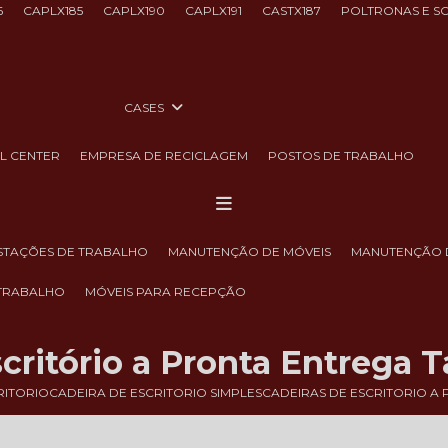
6
CAPLX185
CAPLX190
CAPLX191
CASTX187
POLTRONAS E S
CASES
LL CENTER
EMPRESA DE RECICLAGEM
POSTOS DE TRABALHO
ESTAÇÕES DE TRABALHO
MANUTENÇÃO DE MÓVEIS
MANUTENÇÃO 
 TRABALHO
MÓVEIS PARA RECEPÇÃO
critório a Pronta Entrega 
RITORIO
CADEIRA DE ESCRITORIO SIMPLES
CADEIRAS DE ESCRITORIO A