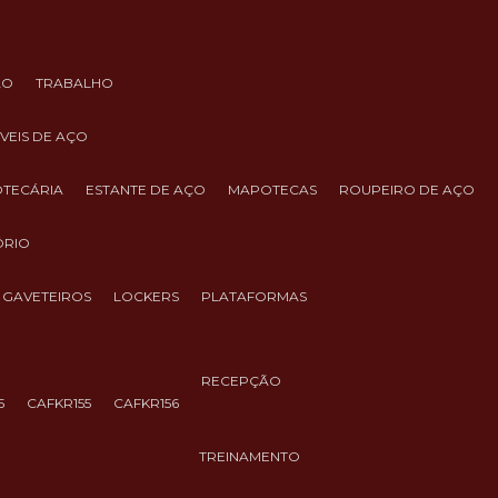
ÃO
TRABALHO
ÓVEIS DE AÇO
IOTECÁRIA
ESTANTE DE AÇO
MAPOTECAS
ROUPEIRO DE AÇO
ÓRIO
GAVETEIROS
LOCKERS
PLATAFORMAS
RECEPÇÃO
5
CAFKR155
CAFKR156
TREINAMENTO