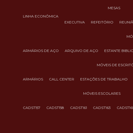
MESAS
LINHA ECONÔMICA
EXECUTIVA
REFEITÓRIO
REUNI
M
ARMÁRIOS DE AÇO
ARQUIVO DE AÇO
ESTANTE BIBL
MÓVEIS DE ESCRIT
ARMÁRIOS
CALL CENTER
ESTAÇÕES DE TRABALHO
MÓVEIS ESCOLARES
CADST157
CADST158
CADST161
CADST163
CADST16