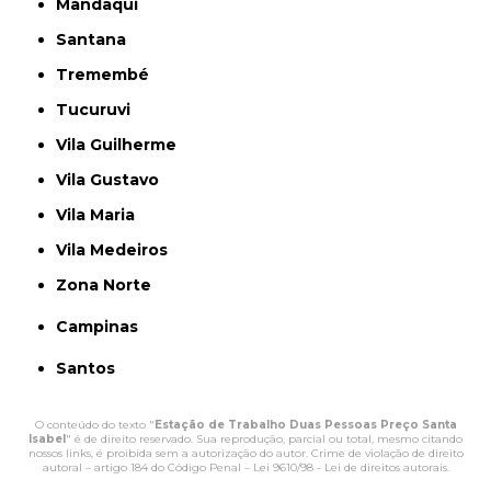
Mandaqui
Santana
Tremembé
Tucuruvi
Vila Guilherme
Vila Gustavo
Vila Maria
Vila Medeiros
Zona Norte
Campinas
Santos
O conteúdo do texto "
Estação de Trabalho Duas Pessoas Preço Santa
Isabel
" é de direito reservado. Sua reprodução, parcial ou total, mesmo citando
nossos links, é proibida sem a autorização do autor. Crime de violação de direito
autoral – artigo 184 do Código Penal –
Lei 9610/98 - Lei de direitos autorais
.