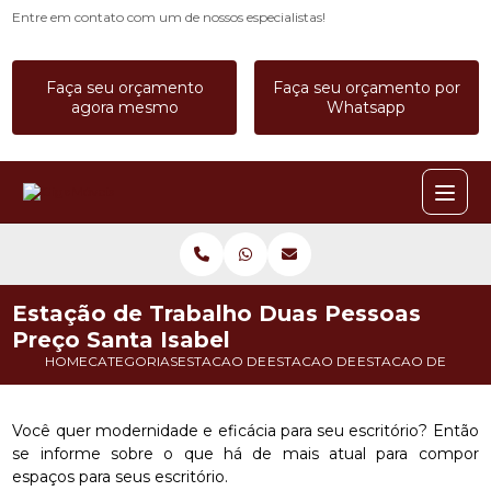
Entre em contato com um de nossos especialistas!
Faça seu orçamento
Faça seu orçamento por
agora mesmo
Whatsapp
Estação de Trabalho Duas Pessoas
Preço Santa Isabel
HOME
CATEGORIAS
ESTACAO DE TRABALHO
ESTACAO DE TRABALHO 2 LUGA
ESTACAO DE TRAB
Você quer modernidade e eficácia para seu escritório? Então
se informe sobre o que há de mais atual para compor
espaços para seus escritório.