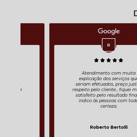
Atendimento com muita
explicação dos serviços que
seriam efetuados, preço justo ,
respeito pelo cliente , fiquei muito
satisfeito pelo resultado final e
indico às pessoas com toda
certeza.
Roberto Bertolli