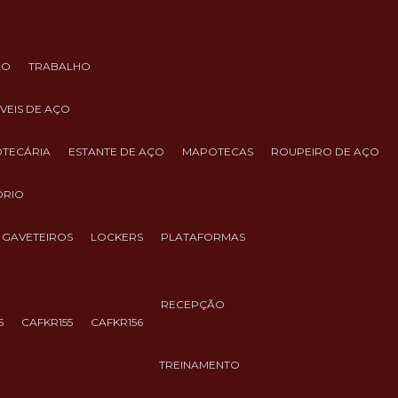
ÃO
TRABALHO
ÓVEIS DE AÇO
IOTECÁRIA
ESTANTE DE AÇO
MAPOTECAS
ROUPEIRO DE AÇO
ÓRIO
GAVETEIROS
LOCKERS
PLATAFORMAS
RECEPÇÃO
5
CAFKR155
CAFKR156
TREINAMENTO