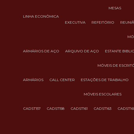
MESAS
LINHA ECONÔMICA
EXECUTIVA
REFEITÓRIO
REUNI
M
ARMÁRIOS DE AÇO
ARQUIVO DE AÇO
ESTANTE BIBL
MÓVEIS DE ESCRIT
ARMÁRIOS
CALL CENTER
ESTAÇÕES DE TRABALHO
MÓVEIS ESCOLARES
CADST157
CADST158
CADST161
CADST163
CADST16