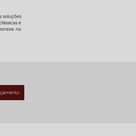
s soluções
clássicas e
ioneira no
rçamento