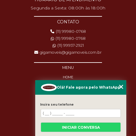
Segunda a Sexta: 08:00h às 18:00h
CONTATO
(11) 99980-0768
(11) 99980-0768
(11) 99957-2921
gigamoveis@gigamoveis.com.br
MENU
HOME
SOBRE NÓS
Olá! Fale agora pelo WhatsApp
PRODUTOS
MANUTENÇÃO
DESTAQUES
Insira seu telefone
BLOG
CASES
CATEGORIAS
MAPA DO SITE
INICIAR CONVERSA