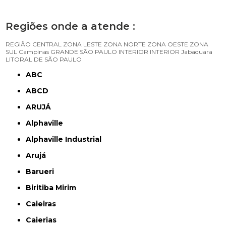
Regiões onde a atende :
REGIÃO CENTRAL
ZONA LESTE
ZONA NORTE
ZONA OESTE
ZONA
SUL
Campinas
GRANDE SÃO PAULO
INTERIOR
INTERIOR
Jabaquara
LITORAL DE SÃO PAULO
ABC
ABCD
ARUJÁ
Alphaville
Alphaville Industrial
Arujá
Barueri
Biritiba Mirim
Caieiras
Caierias