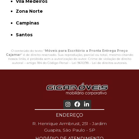
Vila Medeiros
Zona Norte
Campinas
Santos
O conteúdo do texto "
Móveis para Escritório a Pronta Entrega Preço
Cajamar
" é de direito reservado. Sua reprodução, parcial ou total, mesmo citando
nossos links, é proibida sem a autorização do autor. Crime de violação de direito
autoral – artigo 184 do Código Penal –
Lei 9610/98 - Lei de direitos autorais
.
ENDEREÇO
R. Henrique Armbrust, 251 - Jardim
Guapira, São Paulo - SP
HORÁRIO DE ATENDIMENTO