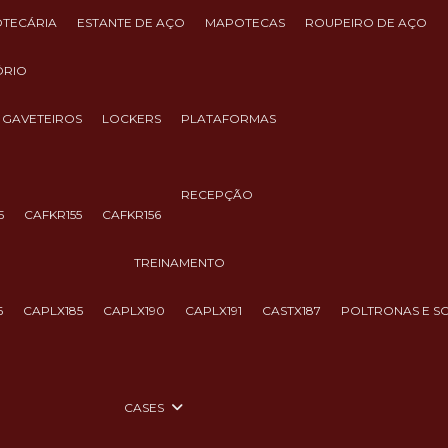
IOTECÁRIA
ESTANTE DE AÇO
MAPOTECAS
ROUPEIRO DE AÇO
ÓRIO
GAVETEIROS
LOCKERS
PLATAFORMAS
RECEPÇÃO
5
CAFKR155
CAFKR156
TREINAMENTO
6
CAPLX185
CAPLX190
CAPLX191
CASTX187
POLTRONAS E S
CASES