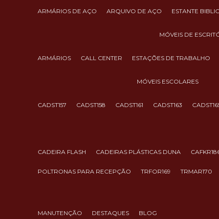
ARMÁRIOS DE AÇO
ARQUIVO DE AÇO
ESTANTE BIBL
MÓVEIS DE ESCRIT
ARMÁRIOS
CALL CENTER
ESTAÇÕES DE TRABALHO
MÓVEIS ESCOLARES
CADST157
CADST158
CADST161
CADST163
CADST16
CADEIRA FLASH
CADEIRAS PLÁSTICAS DUNA
CAFKR18
POLTRONAS PARA RECEPÇÃO
TRFOR169
TRMAR170
MANUTENÇÃO
DESTAQUES
BLOG