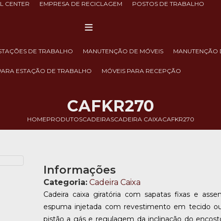
LL CENTER
EMPRESA DE RECICLAGEM
POSTOS DE TRABALHO
ESTAÇÕES DE TRABALHO
MANUTENÇÃO DE MÓVEIS
MANUTENÇÃO 
 PARA ESTAÇÃO DE TRABALHO
MÓVEIS PARA RECEPÇÃO
CAFKR270
HOME
PRODUTOS
CADEIRAS
CADEIRA CAIXA
CAFKR270
Informações
Categoria:
Cadeira Caixa
Cadeira caixa giratória com sapatas fixas e as
espuma injetada com revestimento em tecido ou 
pistão a gás e regulagem da inclinação do encos