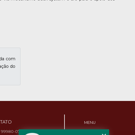
ada com
nação do
TATO
MENU
1) 99980-0768
HOME