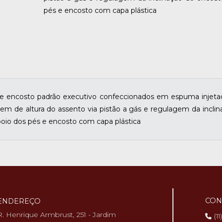
pés e encosto com capa plástica
nto e encosto padrão executivo confeccionados em espuma injet
em de altura do assento via pistão a gás e regulagem da incli
oio dos pés e encosto com capa plástica
CON
ENDEREÇO
R. Henrique Armbrust, 251 - Jardim
(1