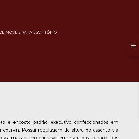
DE MÓVEIS PARA ESCRITÓRIO
sento e encosto padrão executivo confeccionados em
courvin. Possui regulagem de altura do assento via
to via mecanismo back system e aro para o apoio dos