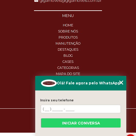
gigamoveis@gigamoveis.com.br
MENU
HOME
SOBRE NÓS
PRODUTOS
MANUTENÇÃO
DESTAQUES
BLOG
CASES
CATEGORIAS
MAPA DO SITE
Olá! Fale agora pelo WhatsApp
Insira seu telefone
Copyright © GigaMóveis. (Lei 9610 de 19/02/1998)
INICIAR CONVERSA
W3C
W3C