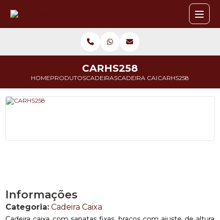
CARHS258
HOME
PRODUTOS
CADEIRAS
CADEIRA CAIXA
CARHS258
Informações
Categoria:
Cadeira Caixa
Cadeira caixa com sapatas fixas, braços com ajuste de altura