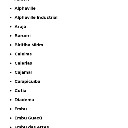
Alphaville
Alphaville Industrial
Arujá
Barueri
Biritiba Mirim
Caieiras
Caierias
Cajamar
Carapicuíba
Cotia
Diadema
Embu
Embu Guaçú
Embu das Artes