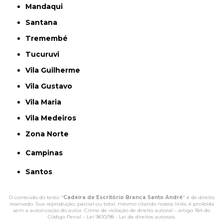
Mandaqui
Santana
Tremembé
Tucuruvi
Vila Guilherme
Vila Gustavo
Vila Maria
Vila Medeiros
Zona Norte
Campinas
Santos
O conteúdo do texto "
Cadeira de Escritório Branca Santo André
" é de direito
reservado. Sua reprodução, parcial ou total, mesmo citando nossos links, é proibida
sem a autorização do autor. Crime de violação de direito autoral – artigo 184 do
Código Penal –
Lei 9610/98 - Lei de direitos autorais
.