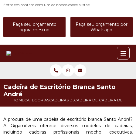
Entre em contato com um de nossos especialistas!
Faça seu orçamento
Faça seu orçamento por
agora mesmo
Whatsapp
Cadeira de Escritório Branca Santo
André
HOME
CATEGORIAS
CADEIRAS DE ESCRITORIO
CADEIRA DE ESCRITORIO BRAN
CADEIRA DE ESCR
A procura de uma cadeira de escritório branca Santo André?
A Gigamóveis oferece diversos modelos de cadeiras,
incluindo cadeiras profissionais mocho, executivas,