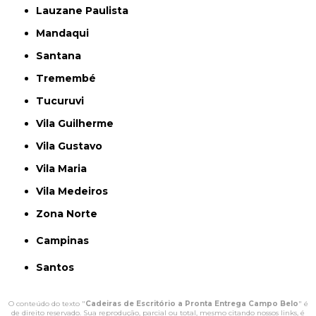
Lauzane Paulista
Mandaqui
Santana
Tremembé
Tucuruvi
Vila Guilherme
Vila Gustavo
Vila Maria
Vila Medeiros
Zona Norte
Campinas
Santos
O conteúdo do texto "
Cadeiras de Escritório a Pronta Entrega Campo Belo
" é
de direito reservado. Sua reprodução, parcial ou total, mesmo citando nossos links, é