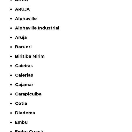
ARUJÁ
Alphaville
Alphaville Industrial
Arujá
Barueri
Biritiba Mirim
Caieiras
Caierias
Cajamar
Carapicuíba
Cotia
Diadema
Embu
Embu Guaçú