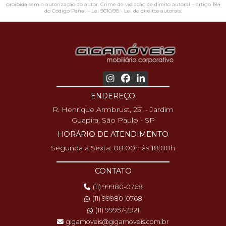
proibida sem a autorização do autor. Crime de violação de direito autoral – artigo 184
do Código Penal –
Lei 9610/98 - Lei de direitos autorais
.
ENDEREÇO
R. Henrique Armbrust, 251 - Jardim
Guapira, São Paulo - SP
HORÁRIO DE ATENDIMENTO
Segunda a Sexta: 08:00h às 18:00h
CONTATO
(11) 99980-0768
(11) 99980-0768
(11) 99957-2921
gigamoveis@gigamoveis.com.br