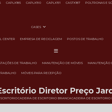
6
CAPLX185
CAPLX190
CAPLX191
CASTX187
POLTRONAS E S
CASES
LL CENTER
EMPRESA DE RECICLAGEM
POSTOS DE TRABALHO
ESTAÇÕES DE TRABALHO
MANUTENÇÃO DE MÓVEIS
MANUTENÇÃO 
 TRABALHO
MÓVEIS PARA RECEPÇÃO
Escritório Diretor Preço Ja
ESCRITORIO
CADEIRA DE ESCRITORIO BRANCA
CADEIRA DE ESCRITORIO