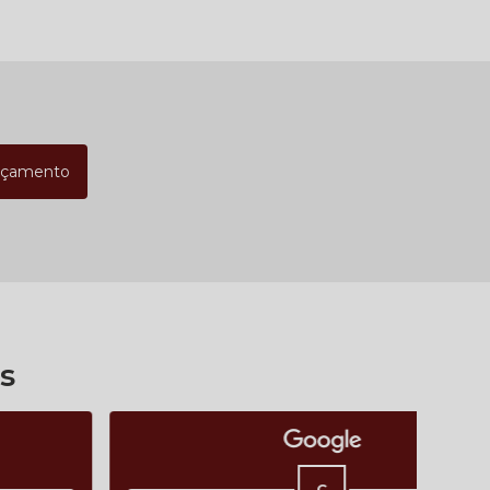
rçamento
s