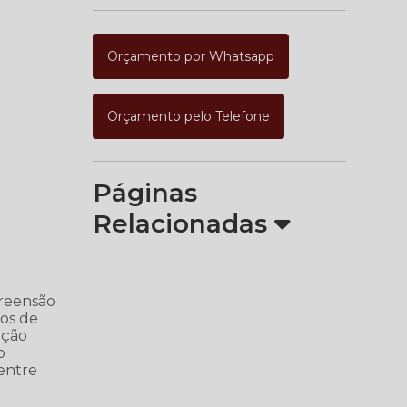
Orçamento por Whatsapp
Orçamento pelo Telefone
Páginas
Relacionadas
reensão
mos de
ação
o
 entre