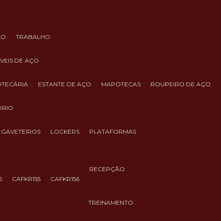
ÃO
TRABALHO
ÓVEIS DE AÇO
IOTECÁRIA
ESTANTE DE AÇO
MAPOTECAS
ROUPEIRO DE AÇO
ÓRIO
GAVETEIROS
LOCKERS
PLATAFORMAS
RECEPÇÃO
5
CAFKR155
CAFKR156
TREINAMENTO