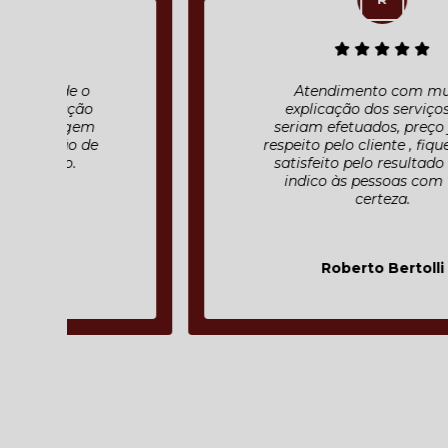
Atendimento com muita
explicação dos serviços que
seriam efetuados, preço justo ,
respeito pelo cliente , fiquei muito
satisfeito pelo resultado final e
indico às pessoas com toda
certeza.
Roberto Bertolli