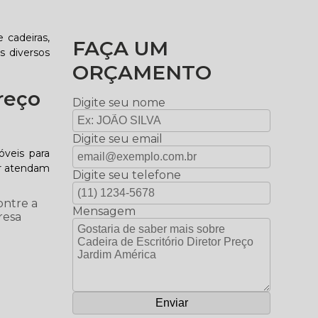
 cadeiras,
FAÇA UM
is diversos
ORÇAMENTO
reço
Digite seu nome
Digite seu email
óveis para
or atendam
Digite seu telefone
ontre a
Mensagem
resa