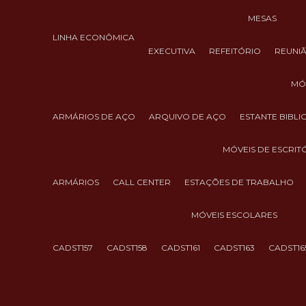
MESAS
LINHA ECONÔMICA
EXECUTIVA
REFEITÓRIO
REUNI
M
ARMÁRIOS DE AÇO
ARQUIVO DE AÇO
ESTANTE BIBL
MÓVEIS DE ESCRIT
ARMÁRIOS
CALL CENTER
ESTAÇÕES DE TRABALHO
MÓVEIS ESCOLARES
CADST157
CADST158
CADST161
CADST163
CADST16