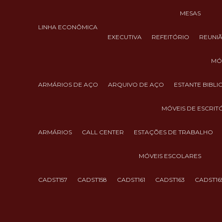
MESAS
LINHA ECONÔMICA
EXECUTIVA
REFEITÓRIO
REUNI
M
ARMÁRIOS DE AÇO
ARQUIVO DE AÇO
ESTANTE BIBL
MÓVEIS DE ESCRIT
ARMÁRIOS
CALL CENTER
ESTAÇÕES DE TRABALHO
MÓVEIS ESCOLARES
CADST157
CADST158
CADST161
CADST163
CADST16