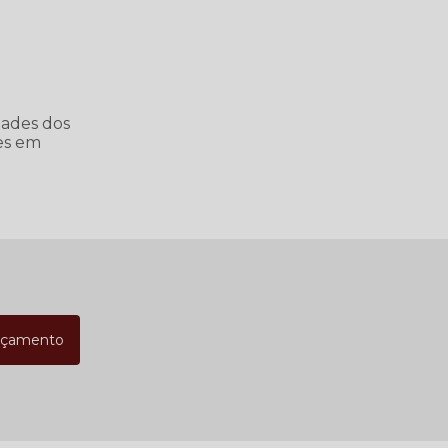
dades dos
ões em
rçamento