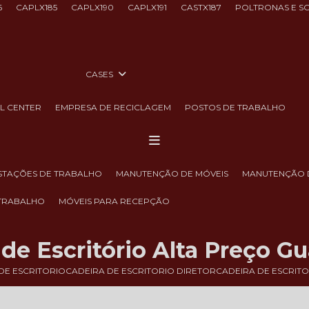
6
CAPLX185
CAPLX190
CAPLX191
CASTX187
POLTRONAS E S
CASES
LL CENTER
EMPRESA DE RECICLAGEM
POSTOS DE TRABALHO
ESTAÇÕES DE TRABALHO
MANUTENÇÃO DE MÓVEIS
MANUTENÇÃO 
 TRABALHO
MÓVEIS PARA RECEPÇÃO
 de Escritório Alta Preço G
DE ESCRITORIO
CADEIRA DE ESCRITORIO DIRETOR
CADEIRA DE ESCRIT