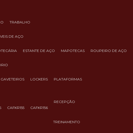
ÃO
TRABALHO
ÓVEIS DE AÇO
IOTECÁRIA
ESTANTE DE AÇO
MAPOTECAS
ROUPEIRO DE AÇO
ÓRIO
GAVETEIROS
LOCKERS
PLATAFORMAS
RECEPÇÃO
5
CAFKR155
CAFKR156
TREINAMENTO