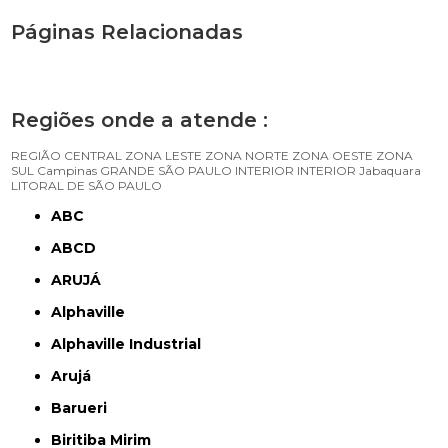
Páginas Relacionadas
Regiões onde a atende :
REGIÃO CENTRAL
ZONA LESTE
ZONA NORTE
ZONA OESTE
ZONA
SUL
Campinas
GRANDE SÃO PAULO
INTERIOR
INTERIOR
Jabaquara
LITORAL DE SÃO PAULO
ABC
ABCD
ARUJÁ
Alphaville
Alphaville Industrial
Arujá
Barueri
Biritiba Mirim