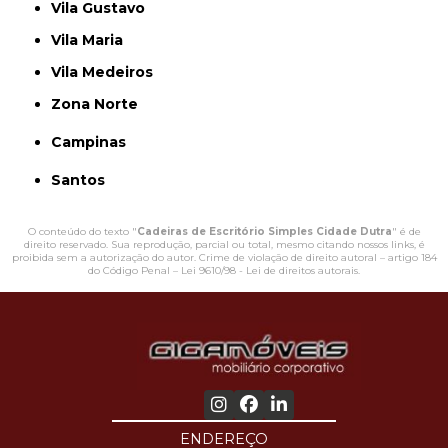
Vila Gustavo
Vila Maria
Vila Medeiros
Zona Norte
Campinas
Santos
O conteúdo do texto "
Cadeiras de Escritório Simples Cidade Dutra
" é de
direito reservado. Sua reprodução, parcial ou total, mesmo citando nossos links, é
proibida sem a autorização do autor. Crime de violação de direito autoral – artigo 184
do Código Penal –
Lei 9610/98 - Lei de direitos autorais
.
ENDEREÇO