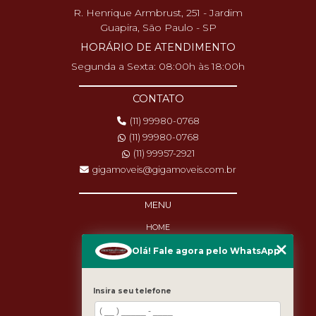
R. Henrique Armbrust, 251 - Jardim
Guapira, São Paulo - SP
HORÁRIO DE ATENDIMENTO
Segunda a Sexta: 08:00h às 18:00h
CONTATO
(11) 99980-0768
(11) 99980-0768
(11) 99957-2921
gigamoveis@gigamoveis.com.br
MENU
HOME
SOBRE NÓS
Olá! Fale agora pelo WhatsApp
PRODUTOS
MANUTENÇÃO
DESTAQUES
Insira seu telefone
BLOG
CASES