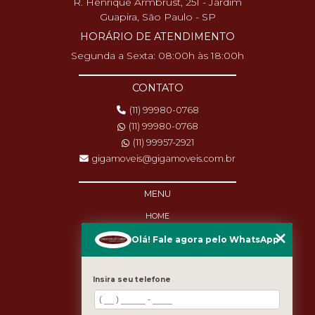
R. Henrique Armbrust, 251 - Jardim
Guapira, São Paulo - SP
HORÁRIO DE ATENDIMENTO
Segunda a Sexta: 08:00h às 18:00h
CONTATO
(11) 99980-0768
(11) 99980-0768
(11) 99957-2921
gigamoveis@gigamoveis.com.br
MENU
HOME
SOBRE NÓS
Olá! Fale agora pelo WhatsApp
PRODUTOS
MANUTENÇÃO
DESTAQUES
Insira seu telefone
BLOG
CASES
CATEGORIAS