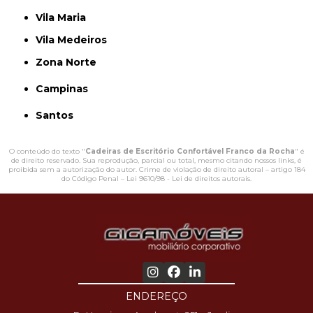
Vila Maria
Vila Medeiros
Zona Norte
Campinas
Santos
O conteúdo do texto "
Cadeiras de Escritório Confortável Franco da Rocha
" é
de direito reservado. Sua reprodução, parcial ou total, mesmo citando nossos links, é
proibida sem a autorização do autor. Crime de violação de direito autoral – artigo 184
do Código Penal –
Lei 9610/98 - Lei de direitos autorais
.
ENDEREÇO