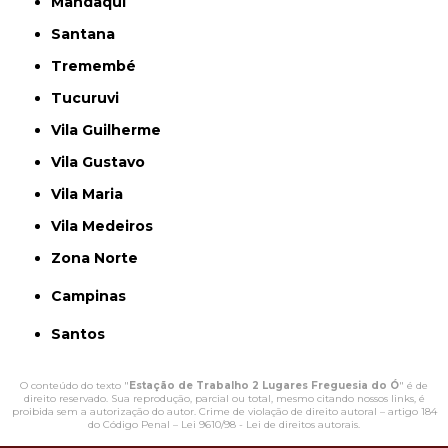
Mandaqui
Santana
Tremembé
Tucuruvi
Vila Guilherme
Vila Gustavo
Vila Maria
Vila Medeiros
Zona Norte
Campinas
Santos
O conteúdo do texto "
Estação de Trabalho 2 Lugares Freguesia do Ó
" é de
direito reservado. Sua reprodução, parcial ou total, mesmo citando nossos links, é
proibida sem a autorização do autor. Crime de violação de direito autoral – artigo 184
do Código Penal –
Lei 9610/98 - Lei de direitos autorais
.