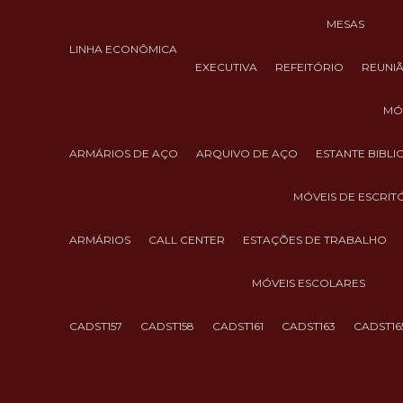
MESAS
LINHA ECONÔMICA
EXECUTIVA
REFEITÓRIO
REUNI
M
ARMÁRIOS DE AÇO
ARQUIVO DE AÇO
ESTANTE BIBL
MÓVEIS DE ESCRIT
ARMÁRIOS
CALL CENTER
ESTAÇÕES DE TRABALHO
MÓVEIS ESCOLARES
CADST157
CADST158
CADST161
CADST163
CADST16