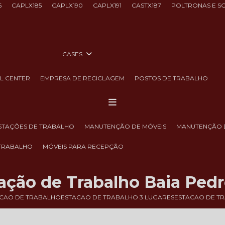
6
CAPLX185
CAPLX190
CAPLX191
CASTX187
POLTRONAS E S
CASES
LL CENTER
EMPRESA DE RECICLAGEM
POSTOS DE TRABALHO
ESTAÇÕES DE TRABALHO
MANUTENÇÃO DE MÓVEIS
MANUTENÇÃO 
 TRABALHO
MÓVEIS PARA RECEPÇÃO
ação de Trabalho Baia Pedr
CAO DE TRABALHO
ESTACAO DE TRABALHO 3 LUGARES
ESTACAO DE TR