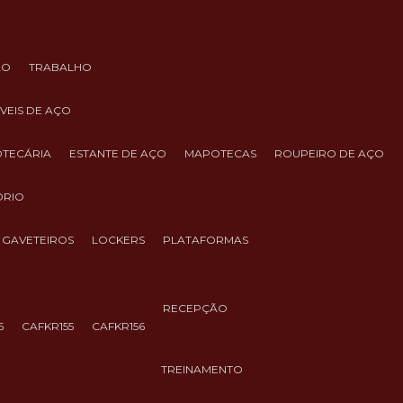
ÃO
TRABALHO
ÓVEIS DE AÇO
IOTECÁRIA
ESTANTE DE AÇO
MAPOTECAS
ROUPEIRO DE AÇO
ÓRIO
GAVETEIROS
LOCKERS
PLATAFORMAS
RECEPÇÃO
5
CAFKR155
CAFKR156
TREINAMENTO