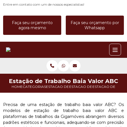
Entre em contato com um de nossos especialistas!
Faça seu orçamento
Faça seu orçamento por
agora mesmo
Whatsapp
Estação de Trabalho Baia Valor ABC
HOME
CATEGORIAS
ESTACAO DE TRABALHO
ESTACAO DE TRABALHO 3 LUGA
ESTACAO DE TRAB
Precisa de uma estação de trabalho baia valor ABC? Os
modelos de estação de trabalho baia valor ABC e
plataformas de trabalhos da Gigamóveis abrangem diversos
padrões estéticos e funcionais, adequando-se com precisão