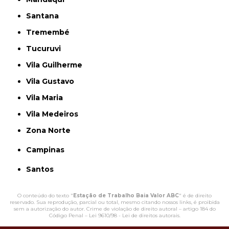
Santana
Tremembé
Tucuruvi
Vila Guilherme
Vila Gustavo
Vila Maria
Vila Medeiros
Zona Norte
Campinas
Santos
O conteúdo do texto "
Estação de Trabalho Baia Valor ABC
" é de direito
reservado. Sua reprodução, parcial ou total, mesmo citando nossos links, é proibida
sem a autorização do autor. Crime de violação de direito autoral – artigo 184 do
Código Penal –
Lei 9610/98 - Lei de direitos autorais
.