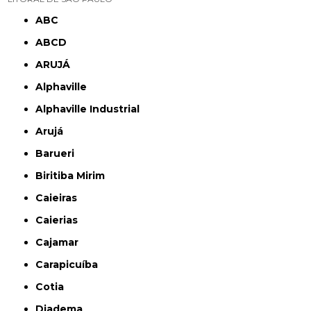
ABC
ABCD
ARUJÁ
Alphaville
Alphaville Industrial
Arujá
Barueri
Biritiba Mirim
Caieiras
Caierias
Cajamar
Carapicuíba
Cotia
Diadema