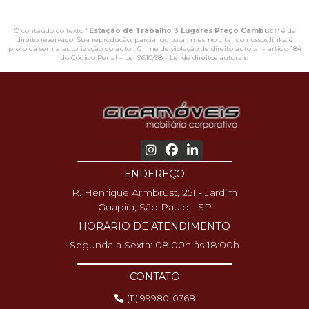
O conteúdo do texto "
Estação de Trabalho 3 Lugares Preço Cambuci
" é de
direito reservado. Sua reprodução, parcial ou total, mesmo citando nossos links, é
proibida sem a autorização do autor. Crime de violação de direito autoral – artigo 184
do Código Penal –
Lei 9610/98 - Lei de direitos autorais
.
ENDEREÇO
R. Henrique Armbrust, 251 - Jardim
Guapira, São Paulo - SP
HORÁRIO DE ATENDIMENTO
Segunda a Sexta: 08:00h às 18:00h
CONTATO
(11) 99980-0768