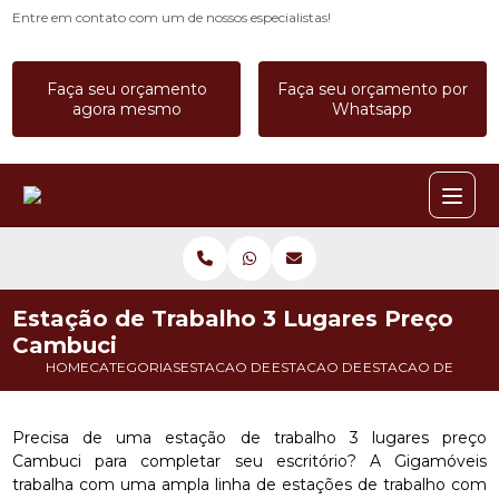
Entre em contato com um de nossos especialistas!
Faça seu orçamento
Faça seu orçamento por
agora mesmo
Whatsapp
Estação de Trabalho 3 Lugares Preço
Cambuci
HOME
CATEGORIAS
ESTACAO DE TRABALHO
ESTACAO DE TRABALHO COM G
ESTACAO DE TRAB
Precisa de uma estação de trabalho 3 lugares preço
Cambuci para completar seu escritório? A Gigamóveis
trabalha com uma ampla linha de estações de trabalho com