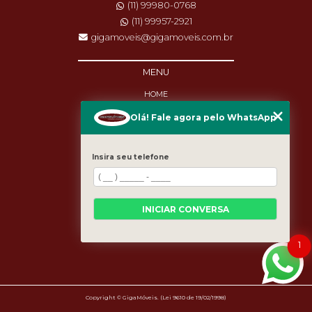
(11) 99980-0768
(11) 99957-2921
gigamoveis@gigamoveis.com.br
MENU
HOME
SOBRE NÓS
Olá! Fale agora pelo WhatsApp
PRODUTOS
MANUTENÇÃO
DESTAQUES
Insira seu telefone
BLOG
CASES
CATEGORIAS
MAPA DO SITE
INICIAR CONVERSA
1
Copyright © GigaMóveis. (Lei 9610 de 19/02/1998)