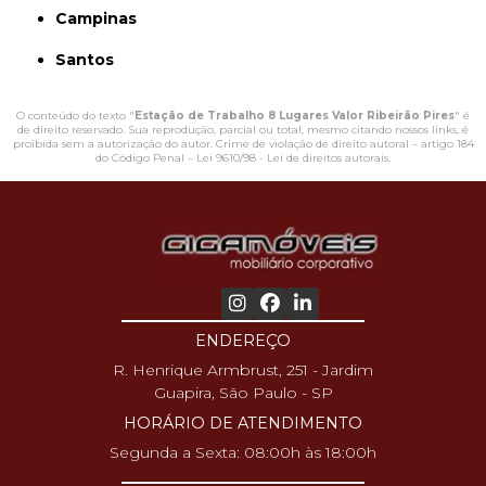
Campinas
Santos
O conteúdo do texto "
Estação de Trabalho 8 Lugares Valor Ribeirão Pires
" é
de direito reservado. Sua reprodução, parcial ou total, mesmo citando nossos links, é
proibida sem a autorização do autor. Crime de violação de direito autoral – artigo 184
do Código Penal –
Lei 9610/98 - Lei de direitos autorais
.
ENDEREÇO
R. Henrique Armbrust, 251 - Jardim
Guapira, São Paulo - SP
HORÁRIO DE ATENDIMENTO
Segunda a Sexta: 08:00h às 18:00h