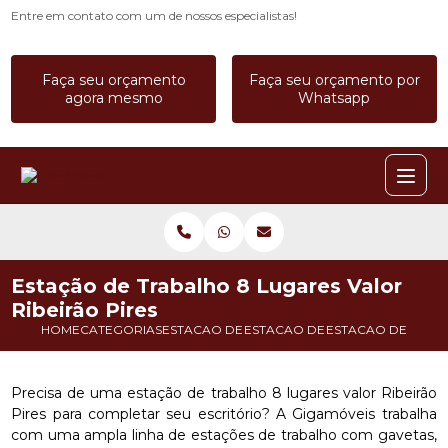
Entre em contato com um de nossos especialistas!
Faça seu orçamento
Faça seu orçamento por
agora mesmo
Whatsapp
Estação de Trabalho 8 Lugares Valor
Ribeirão Pires
HOME
CATEGORIAS
ESTACAO DE TRABALHO
ESTACAO DE TRABALHO COM G
ESTACAO DE TRABA
Precisa de uma estação de trabalho 8 lugares valor Ribeirão
Pires para completar seu escritório? A Gigamóveis trabalha
com uma ampla linha de estações de trabalho com gavetas,