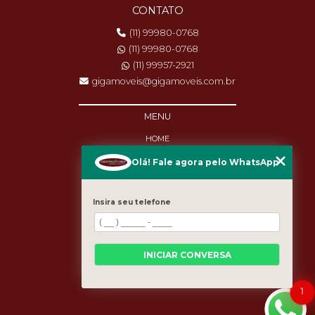
CONTATO
(11) 99980-0768
(11) 99980-0768
(11) 99957-2921
gigamoveis@gigamoveis.com.br
MENU
HOME
SOBRE NÓS
Olá! Fale agora pelo WhatsApp
PRODUTOS
MANUTENÇÃO
DESTAQUES
Insira seu telefone
BLOG
CASES
CATEGORIAS
MAPA DO SITE
INICIAR CONVERSA
1