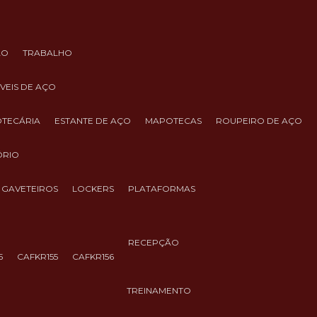
ÃO
TRABALHO
ÓVEIS DE AÇO
IOTECÁRIA
ESTANTE DE AÇO
MAPOTECAS
ROUPEIRO DE AÇO
ÓRIO
GAVETEIROS
LOCKERS
PLATAFORMAS
RECEPÇÃO
5
CAFKR155
CAFKR156
TREINAMENTO