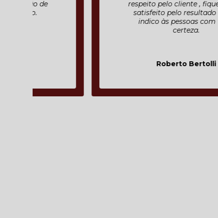
respeito pelo cliente , fiquei muito
satisfeito pelo resultado final e
indico às pessoas com toda
certeza.
Roberto Bertolli