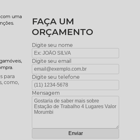
ha com uma
FAÇA UM
unções.
ORÇAMENTO
Digite seu nome
igamóveis,
Digite seu email
ompra.
s para
Digite seu telefone
s, como,
Mensagem