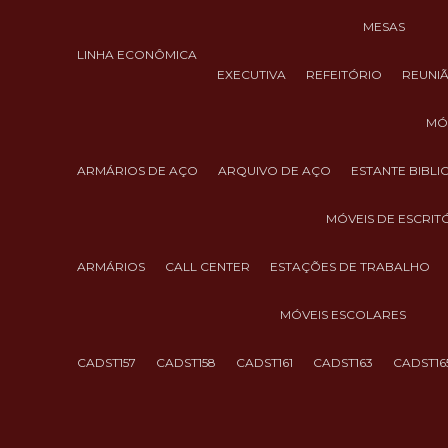
MESAS
LINHA ECONÔMICA
EXECUTIVA
REFEITÓRIO
REUNI
M
ARMÁRIOS DE AÇO
ARQUIVO DE AÇO
ESTANTE BIBL
MÓVEIS DE ESCRIT
ARMÁRIOS
CALL CENTER
ESTAÇÕES DE TRABALHO
MÓVEIS ESCOLARES
CADST157
CADST158
CADST161
CADST163
CADST16