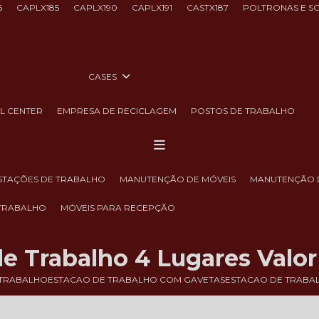
6
CAPLX185
CAPLX190
CAPLX191
CASTX187
POLTRONAS E S
CASES
LL CENTER
EMPRESA DE RECICLAGEM
POSTOS DE TRABALHO
ESTAÇÕES DE TRABALHO
MANUTENÇÃO DE MÓVEIS
MANUTENÇÃO 
 TRABALHO
MÓVEIS PARA RECEPÇÃO
de Trabalho 4 Lugares Valo
 TRABALHO
ESTACAO DE TRABALHO COM GAVETAS
ESTACAO DE TRABA