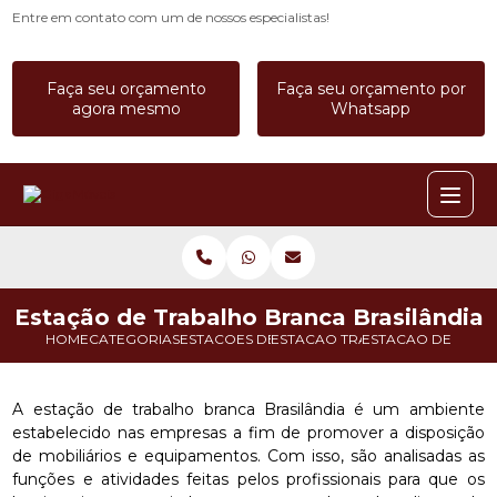
Entre em contato com um de nossos especialistas!
Faça seu orçamento
Faça seu orçamento por
agora mesmo
Whatsapp
Estação de Trabalho Branca Brasilândia
HOME
CATEGORIAS
ESTACOES DE TRABALHO
ESTACAO TRABALHO EM L
ESTACAO DE TRAB
A estação de trabalho branca Brasilândia é um ambiente
estabelecido nas empresas a fim de promover a disposição
de mobiliários e equipamentos. Com isso, são analisadas as
funções e atividades feitas pelos profissionais para que os