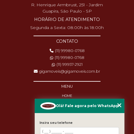
R. Henrique Armbrust, 251 - Jardim
Guapira, São Paulo - SP
HORÁRIO DE ATENDIMENTO
Segunda a Sexta: 08:00h às 18:00h
CONTATO
(11) 99980-0768
(11) 99980-0768
(11) 99957-2921
gigamoveis@gigamoveis.com.br
MENU
HOME
SOBRE NÓS
Olá! Fale agora pelo WhatsApp
PRODUTOS
MANUTENÇÃO
DESTAQUES
Insira seu telefone
BLOG
CASES