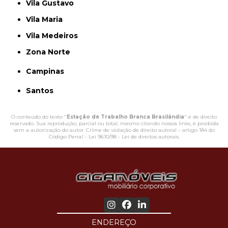
Vila Gustavo
Vila Maria
Vila Medeiros
Zona Norte
Campinas
Santos
O conteúdo do texto "
Estação de Trabalho Branca Brasilândia
" é de direito
reservado. Sua reprodução, parcial ou total, mesmo citando nossos links, é proibida
sem a autorização do autor. Crime de violação de direito autoral – artigo 184 do
Código Penal –
Lei 9610/98 - Lei de direitos autorais
.
ENDEREÇO