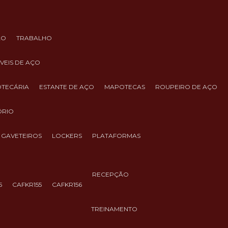
ÃO
TRABALHO
ÓVEIS DE AÇO
IOTECÁRIA
ESTANTE DE AÇO
MAPOTECAS
ROUPEIRO DE AÇO
ÓRIO
GAVETEIROS
LOCKERS
PLATAFORMAS
RECEPÇÃO
5
CAFKR155
CAFKR156
TREINAMENTO