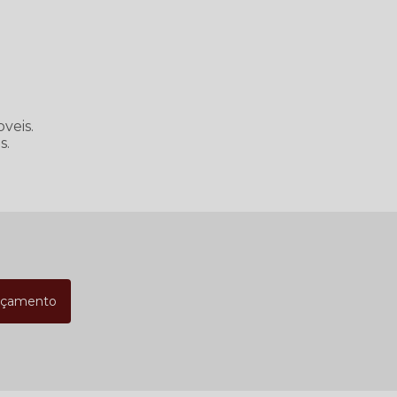
veis.
s.
rçamento