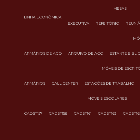
MESAS
LINHA ECONÔMICA
EXECUTIVA
REFEITÓRIO
REUNI
M
ARMÁRIOS DE AÇO
ARQUIVO DE AÇO
ESTANTE BIBL
MÓVEIS DE ESCRIT
ARMÁRIOS
CALL CENTER
ESTAÇÕES DE TRABALHO
MÓVEIS ESCOLARES
CADST157
CADST158
CADST161
CADST163
CADST16