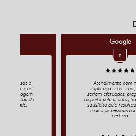
Atendimento com muita
explicação dos serviços que
seriam efetuados, preço justo ,
respeito pelo cliente , fiquei muito
satisfeito pelo resultado final e
indico às pessoas com toda
certeza.