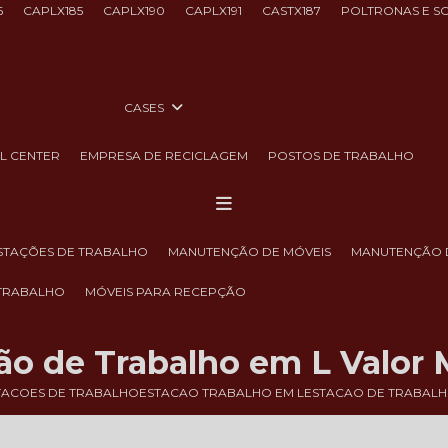
6
CAPLX185
CAPLX190
CAPLX191
CASTX187
POLTRONAS E S
CASES
LL CENTER
EMPRESA DE RECICLAGEM
POSTOS DE TRABALHO
ESTAÇÕES DE TRABALHO
MANUTENÇÃO DE MÓVEIS
MANUTENÇÃO 
 TRABALHO
MÓVEIS PARA RECEPÇÃO
ão de Trabalho em L Valor
TACOES DE TRABALHO
ESTACAO TRABALHO EM L
ESTACAO DE TRABALH