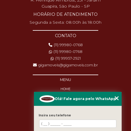
R. Henrique Armbrust, 251 - Jardim
Guapira, São Paulo - SP
HORÁRIO DE ATENDIMENTO
Segunda a Sexta: 08:00h às 18:00h
CONTATO
(11) 99980-0768
(11) 99980-0768
(11) 99957-2921
gigamoveis@gigamoveis.com.br
MENU
HOME
SOBRE NÓS
Olá! Fale agora pelo WhatsApp
PRODUTOS
MANUTENÇÃO
DESTAQUES
Insira seu telefone
BLOG
CASES
CATEGORIAS