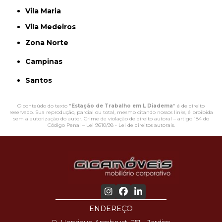
Vila Maria
Vila Medeiros
Zona Norte
Campinas
Santos
O conteúdo do texto "
Estação de Trabalho em L Diadema
" é de direito
reservado. Sua reprodução, parcial ou total, mesmo citando nossos links, é proibida
sem a autorização do autor. Crime de violação de direito autoral – artigo 184 do
Código Penal –
Lei 9610/98 - Lei de direitos autorais
.
ENDEREÇO