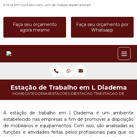
Entre em contato com um de nossos especialistas!
Faça seu orçamento
Faça seu orçamento por
agora mesmo
Whatsapp
Estação de Trabalho em L Diadema
HOME
CATEGORIAS
ESTACOES DE TRABALHO
ESTACAO TRABALHO EM L
ESTACAO DE TRAB
A estação de trabalho em l Diadema é um ambiente
estabelecido nas empresas a fim de promover a disposição
de mobiliários e equipamentos. Com isso, são analisadas as
funções e atividades feitas pelos profissionais para que os