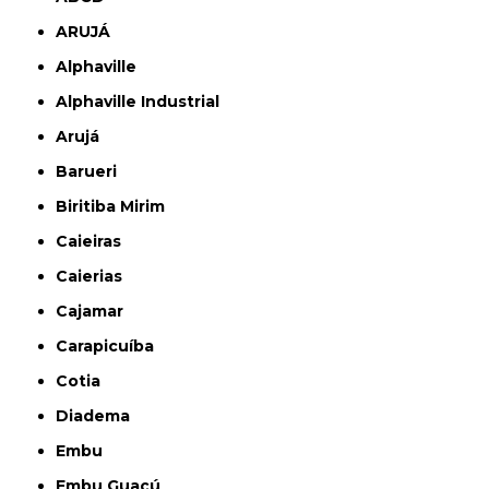
ARUJÁ
Alphaville
Alphaville Industrial
Arujá
Barueri
Biritiba Mirim
Caieiras
Caierias
Cajamar
Carapicuíba
Cotia
Diadema
Embu
Embu Guaçú