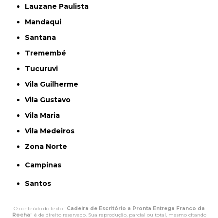
Lauzane Paulista
Mandaqui
Santana
Tremembé
Tucuruvi
Vila Guilherme
Vila Gustavo
Vila Maria
Vila Medeiros
Zona Norte
Campinas
Santos
O conteúdo do texto "
Cadeira de Escritório a Pronta Entrega Franco da
Rocha
" é de direito reservado. Sua reprodução, parcial ou total, mesmo citando