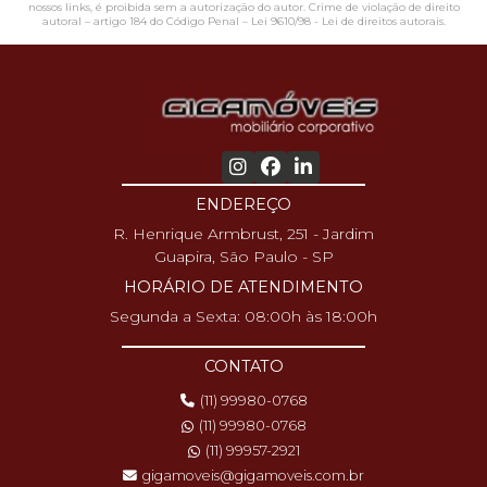
nossos links, é proibida sem a autorização do autor. Crime de violação de direito
autoral – artigo 184 do Código Penal –
Lei 9610/98 - Lei de direitos autorais
.
ENDEREÇO
R. Henrique Armbrust, 251 - Jardim
Guapira, São Paulo - SP
HORÁRIO DE ATENDIMENTO
Segunda a Sexta: 08:00h às 18:00h
CONTATO
(11) 99980-0768
(11) 99980-0768
(11) 99957-2921
gigamoveis@gigamoveis.com.br