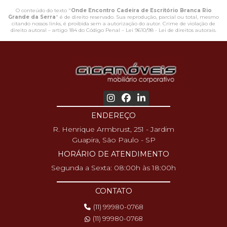
O conteúdo do texto "
Onde Encontro Cadeira de Escritório Branca Rio
Grande da Serra
" é de direito reservado. Sua reprodução, parcial ou total, mesmo
citando nossos links, é proibida sem a autorização do autor. Crime de violação de
direito autoral – artigo 184 do Código Penal –
Lei 9610/98 - Lei de direitos autorais
.
ENDEREÇO
R. Henrique Armbrust, 251 - Jardim
Guapira, São Paulo - SP
HORÁRIO DE ATENDIMENTO
Segunda a Sexta: 08:00h às 18:00h
CONTATO
(11) 99980-0768
(11) 99980-0768