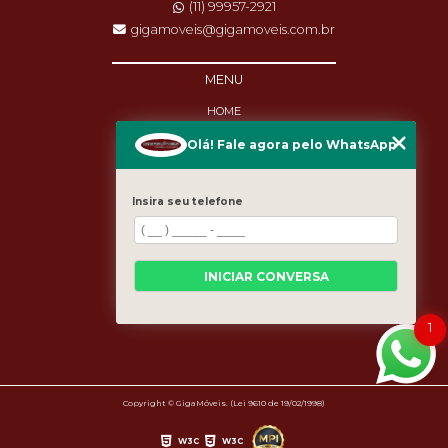
(11) 99957-2921
gigamoveis@gigamoveis.com.br
MENU
HOME
SOBRE NÓS
Olá! Fale agora pelo WhatsApp
PRODUTOS
MANUTENÇÃO
DESTAQUES
Insira seu telefone
BLOG
CASES
CATEGORIAS
MAPA DO SITE
INICIAR CONVERSA
1
Copyright © GigaMóveis. (Lei 9610 de 19/02/1998)
W3C
W3C