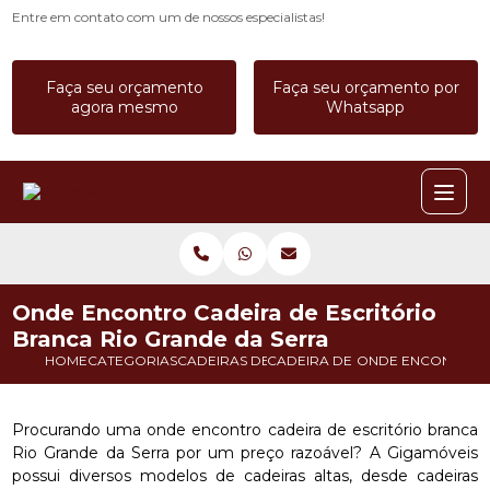
Entre em contato com um de nossos especialistas!
Faça seu orçamento
Faça seu orçamento por
agora mesmo
Whatsapp
Onde Encontro Cadeira de Escritório
Branca Rio Grande da Serra
HOME
CATEGORIAS
CADEIRAS DE ESCRITORIO
CADEIRA DE ESCRITORIO ALTA
ONDE ENCONTRO C
Procurando uma onde encontro cadeira de escritório branca
Rio Grande da Serra por um preço razoável? A Gigamóveis
possui diversos modelos de cadeiras altas, desde cadeiras