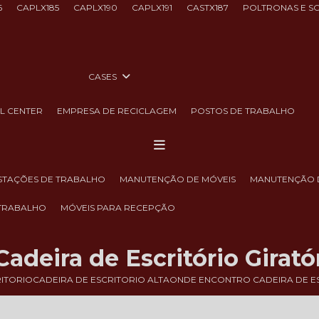
6
CAPLX185
CAPLX190
CAPLX191
CASTX187
POLTRONAS E S
CASES
LL CENTER
EMPRESA DE RECICLAGEM
POSTOS DE TRABALHO
ESTAÇÕES DE TRABALHO
MANUTENÇÃO DE MÓVEIS
MANUTENÇÃO 
 TRABALHO
MÓVEIS PARA RECEPÇÃO
deira de Escritório Girató
RITORIO
CADEIRA DE ESCRITORIO ALTA
ONDE ENCONTRO CADEIRA DE ES