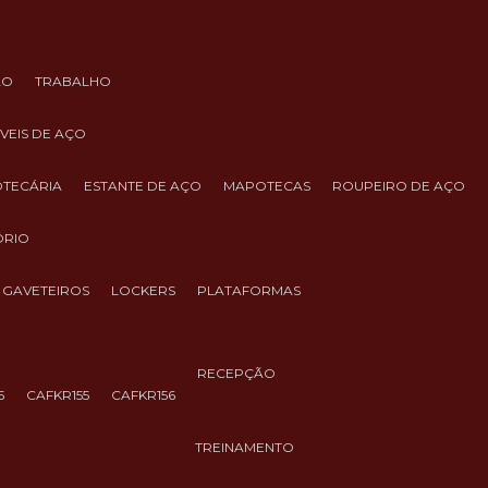
ÃO
TRABALHO
ÓVEIS DE AÇO
IOTECÁRIA
ESTANTE DE AÇO
MAPOTECAS
ROUPEIRO DE AÇO
ÓRIO
GAVETEIROS
LOCKERS
PLATAFORMAS
RECEPÇÃO
5
CAFKR155
CAFKR156
TREINAMENTO