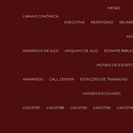
MESAS
LINHA ECONÔMICA
EXECUTIVA
REFEITÓRIO
REUNI
M
ARMÁRIOS DE AÇO
ARQUIVO DE AÇO
ESTANTE BIBL
MÓVEIS DE ESCRIT
ARMÁRIOS
CALL CENTER
ESTAÇÕES DE TRABALHO
MÓVEIS ESCOLARES
CADST157
CADST158
CADST161
CADST163
CADST16