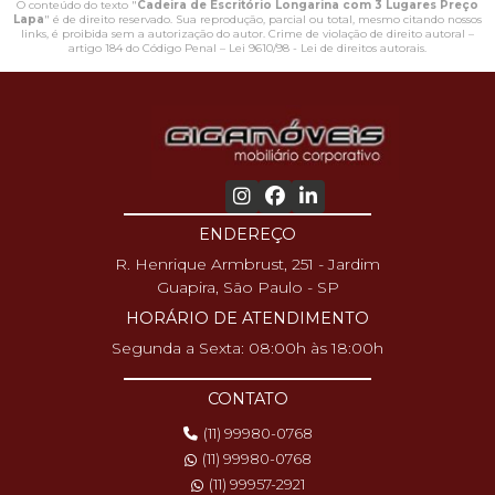
O conteúdo do texto "
Cadeira de Escritório Longarina com 3 Lugares Preço
Lapa
" é de direito reservado. Sua reprodução, parcial ou total, mesmo citando nossos
links, é proibida sem a autorização do autor. Crime de violação de direito autoral –
artigo 184 do Código Penal –
Lei 9610/98 - Lei de direitos autorais
.
ENDEREÇO
R. Henrique Armbrust, 251 - Jardim
Guapira, São Paulo - SP
HORÁRIO DE ATENDIMENTO
Segunda a Sexta: 08:00h às 18:00h
CONTATO
(11) 99980-0768
(11) 99980-0768
(11) 99957-2921