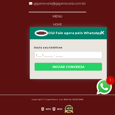
gigamoveis@gigamoveis.com.br
MENU
HOME
SOBRE NÓS
Olá! Fale agora pelo WhatsApp
PRODUTOS
MANUTENÇÃO
DESTAQUES
Insira seu telefone
BLOG
CASES
CATEGORIAS
MAPA DO SITE
INICIAR CONVERSA
1
Copyright © GigaMóveis. (Lei 9610 de 19/02/1998)
W3C
W3C