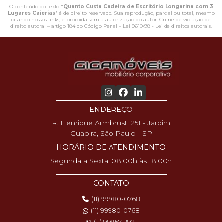
O conteúdo do texto "
Quanto Custa Cadeira de Escritório Longarina com 3
Lugares Caierias
" é de direito reservado. Sua reprodução, parcial ou total, mesmo
citando nossos links, é proibida sem a autorização do autor. Crime de violação de
direito autoral – artigo 184 do Código Penal –
Lei 9610/98 - Lei de direitos autorais
.
ENDEREÇO
R. Henrique Armbrust, 251 - Jardim
Guapira, São Paulo - SP
HORÁRIO DE ATENDIMENTO
Segunda a Sexta: 08:00h às 18:00h
CONTATO
(11) 99980-0768
(11) 99980-0768
(11) 99957-2921