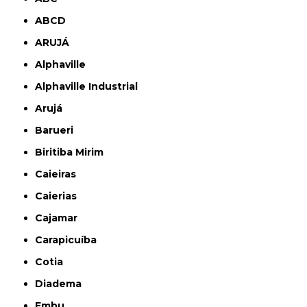
ABCD
ARUJÁ
Alphaville
Alphaville Industrial
Arujá
Barueri
Biritiba Mirim
Caieiras
Caierias
Cajamar
Carapicuíba
Cotia
Diadema
Embu