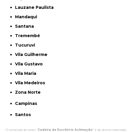
Lauzane Paulista
Mandaqui
Santana
Tremembé
Tucuruvi
Vila Guilherme
Vila Gustavo
Vila Maria
Vila Medeiros
Zona Norte
Campinas
Santos
O conteúdo do texto "
Cadeira de Escritório Aclimação
" é de direito reservado.