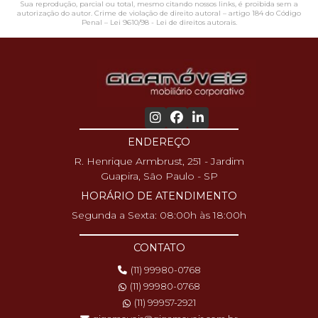
Sua reprodução, parcial ou total, mesmo citando nossos links, é proibida sem a
autorização do autor. Crime de violação de direito autoral – artigo 184 do Código
Penal –
Lei 9610/98 - Lei de direitos autorais
.
ENDEREÇO
R. Henrique Armbrust, 251 - Jardim
Guapira, São Paulo - SP
HORÁRIO DE ATENDIMENTO
Segunda a Sexta: 08:00h às 18:00h
CONTATO
(11) 99980-0768
(11) 99980-0768
(11) 99957-2921