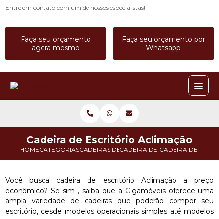
Entre em contato com um de nossos especialistas!
Faça seu orçamento
Faça seu orçamento por
agora mesmo
Whatsapp
Cadeira de Escritório Aclimação
HOME
CATEGORIAS
CADEIRAS DE ESCRITORIO
CADEIRA DE ESCRITORIO COM 
CADEIRA DE ESCR
Você busca cadeira de escritório Aclimação a preço
econômico? Se sim , saiba que a Gigamóveis oferece uma
ampla variedade de cadeiras que poderão compor seu
escritório, desde modelos operacionais simples até modelos