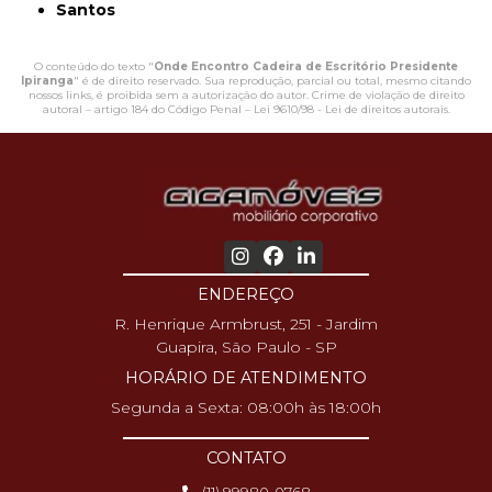
Santos
O conteúdo do texto "
Onde Encontro Cadeira de Escritório Presidente
Ipiranga
" é de direito reservado. Sua reprodução, parcial ou total, mesmo citando
nossos links, é proibida sem a autorização do autor. Crime de violação de direito
autoral – artigo 184 do Código Penal –
Lei 9610/98 - Lei de direitos autorais
.
ENDEREÇO
R. Henrique Armbrust, 251 - Jardim
Guapira, São Paulo - SP
HORÁRIO DE ATENDIMENTO
Segunda a Sexta: 08:00h às 18:00h
CONTATO