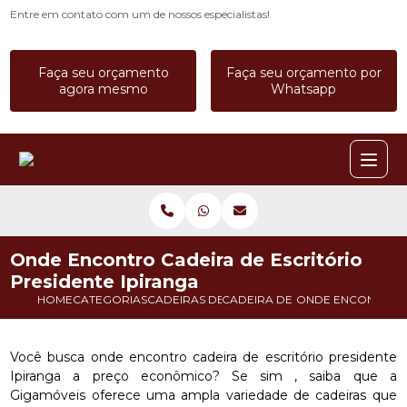
Entre em contato com um de nossos especialistas!
Faça seu orçamento
Faça seu orçamento por
agora mesmo
Whatsapp
Onde Encontro Cadeira de Escritório
Presidente Ipiranga
HOME
CATEGORIAS
CADEIRAS DE ESCRITORIO
CADEIRA DE ESCRITORIO COM 
ONDE ENCONTRO CA
Você busca onde encontro cadeira de escritório presidente
Ipiranga a preço econômico? Se sim , saiba que a
Gigamóveis oferece uma ampla variedade de cadeiras que