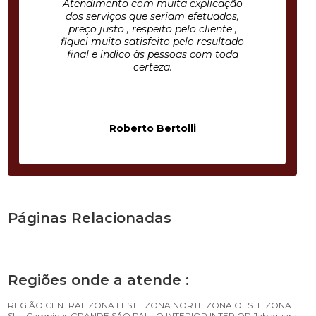
Atendimento com muita explicação
dos serviços que seriam efetuados,
preço justo , respeito pelo cliente ,
fiquei muito satisfeito pelo resultado
final e indico às pessoas com toda
certeza.
Roberto Bertolli
Páginas Relacionadas
Regiões onde a atende :
REGIÃO CENTRAL
ZONA LESTE
ZONA NORTE
ZONA OESTE
ZONA
SUL
Campinas
GRANDE SÃO PAULO
INTERIOR
INTERIOR
Jabaquara