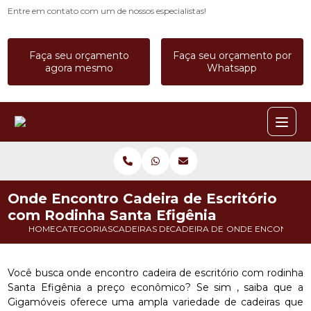
Entre em contato com um de nossos especialistas!
Faça seu orçamento
Faça seu orçamento por
agora mesmo
Whatsapp
Onde Encontro Cadeira de Escritório
com Rodinha Santa Efigênia
HOME
CATEGORIAS
CADEIRAS DE ESCRITORIO
CADEIRA DE ESCRITORIO COM 
ONDE ENCONTRO C
Você busca onde encontro cadeira de escritório com rodinha
Santa Efigênia a preço econômico? Se sim , saiba que a
Gigamóveis oferece uma ampla variedade de cadeiras que