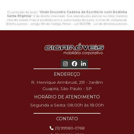
O conteúdo do texto "
Onde Encontro Cadeira de Escritório com Rodinha
Santa Efigênia
" é de direito reservado. Sua reprodução, parcial ou total, mesmo
citando nossos links, é proibida sem a autorização do autor. Crime de violação de
direito autoral – artigo 184 do Código Penal –
Lei 9610/98 - Lei de direitos autorais
.
ENDEREÇO
R. Henrique Armbrust, 251 - Jardim
Guapira, São Paulo - SP
HORÁRIO DE ATENDIMENTO
Segunda a Sexta: 08:00h às 18:00h
CONTATO
(11) 99980-0768