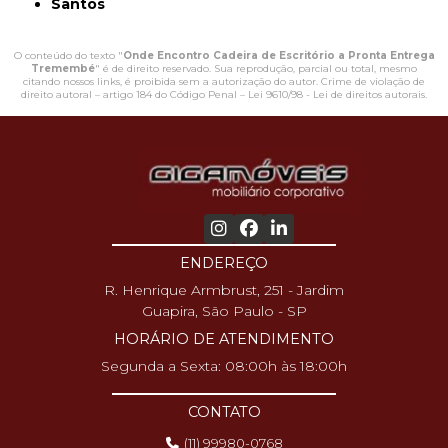
Santos
O conteúdo do texto "
Onde Encontro Cadeira de Escritório a Pronta Entrega
Tremembé
" é de direito reservado. Sua reprodução, parcial ou total, mesmo
citando nossos links, é proibida sem a autorização do autor. Crime de violação de
direito autoral – artigo 184 do Código Penal –
Lei 9610/98 - Lei de direitos autorais
.
ENDEREÇO
R. Henrique Armbrust, 251 - Jardim
Guapira, São Paulo - SP
HORÁRIO DE ATENDIMENTO
Segunda a Sexta: 08:00h às 18:00h
CONTATO
(11) 99980-0768