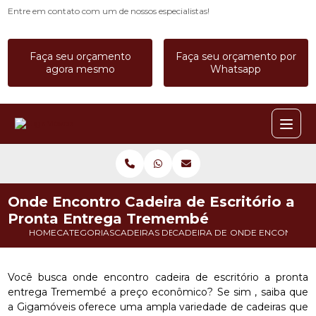
Entre em contato com um de nossos especialistas!
Faça seu orçamento
Faça seu orçamento por
agora mesmo
Whatsapp
Onde Encontro Cadeira de Escritório a
Pronta Entrega Tremembé
HOME
CATEGORIAS
CADEIRAS DE ESCRITORIO
CADEIRA DE ESCRITORIO COM 
ONDE ENCONTRO C
Você busca onde encontro cadeira de escritório a pronta
entrega Tremembé a preço econômico? Se sim , saiba que
a Gigamóveis oferece uma ampla variedade de cadeiras que