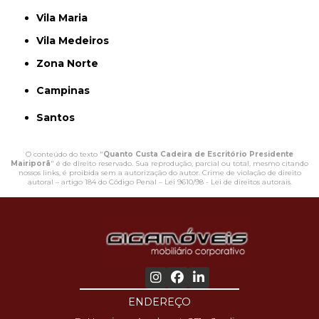
Vila Maria
Vila Medeiros
Zona Norte
Campinas
Santos
O conteúdo do texto "
Quanto Custa Cadeira de Escritório Presidente
Mairiporã
" é de direito reservado. Sua reprodução, parcial ou total, mesmo citando
nossos links, é proibida sem a autorização do autor. Crime de violação de direito
autoral – artigo 184 do Código Penal –
Lei 9610/98 - Lei de direitos autorais
.
ENDEREÇO