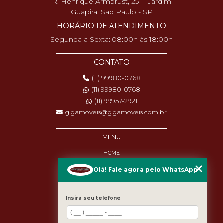
R. Henrique Armbrust, 251 - Jardim
Guapira, São Paulo - SP
HORÁRIO DE ATENDIMENTO
Segunda a Sexta: 08:00h às 18:00h
CONTATO
(11) 99980-0768
(11) 99980-0768
(11) 99957-2921
gigamoveis@gigamoveis.com.br
MENU
HOME
SOBRE NÓS
Olá! Fale agora pelo WhatsApp
PRODUTOS
MANUTENÇÃO
DESTAQUES
Insira seu telefone
BLOG
CASES
CATEGORIAS