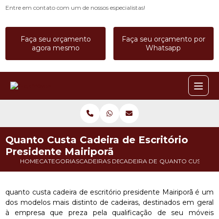
Entre em contato com um de nossos especialistas!
Faça seu orçamento
Faça seu orçamento por
agora mesmo
Whatsapp
Quanto Custa Cadeira de Escritório
Presidente Mairiporã
HOME
CATEGORIAS
CADEIRAS DE ESCRITORIO
CADEIRA DE ESCRITORIO DIRET
QUANTO CUSTA CAD
quanto custa cadeira de escritório presidente Mairiporã é um
dos modelos mais distinto de cadeiras, destinados em geral
à empresa que preza pela qualificação de seu móveis