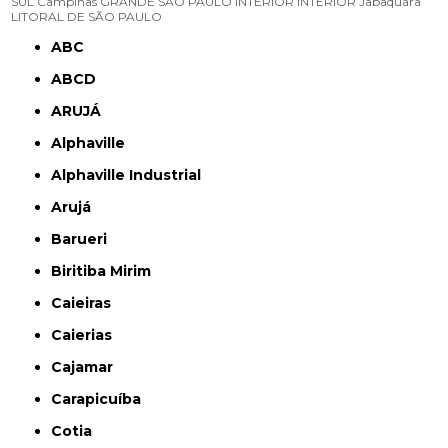
SUL
Campinas
GRANDE SÃO PAULO
INTERIOR
INTERIOR
Jabaquara
LITORAL DE SÃO PAULO
ABC
ABCD
ARUJÁ
Alphaville
Alphaville Industrial
Arujá
Barueri
Biritiba Mirim
Caieiras
Caierias
Cajamar
Carapicuíba
Cotia