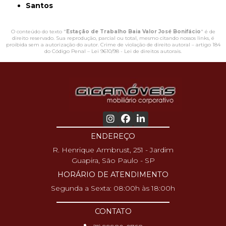
Santos
O conteúdo do texto "
Estação de Trabalho Baia Valor José Bonifácio
" é de
direito reservado. Sua reprodução, parcial ou total, mesmo citando nossos links, é
proibida sem a autorização do autor. Crime de violação de direito autoral – artigo 184
do Código Penal –
Lei 9610/98 - Lei de direitos autorais
.
ENDEREÇO
R. Henrique Armbrust, 251 - Jardim
Guapira, São Paulo - SP
HORÁRIO DE ATENDIMENTO
Segunda a Sexta: 08:00h às 18:00h
CONTATO