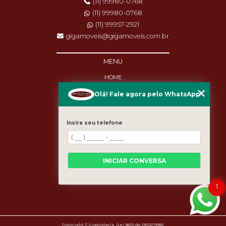
(11) 99980-0768
(11) 99980-0768
(11) 99957-2921
gigamoveis@gigamoveis.com.br
MENU
HOME
SOBRE NÓS
Olá! Fale agora pelo WhatsApp
PRODUTOS
MANUTENÇÃO
DESTAQUES
Insira seu telefone
BLOG
CASES
CATEGORIAS
MAPA DO SITE
INICIAR CONVERSA
1
Copyright © GigaMóveis. (Lei 9610 de 19/02/1998)