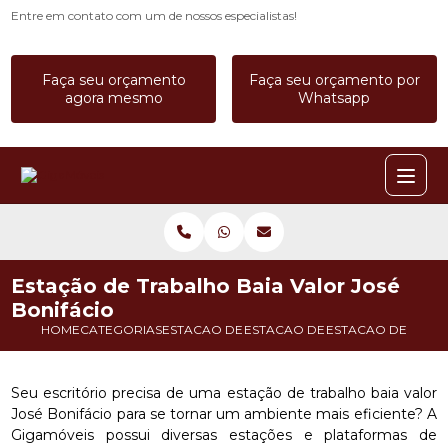
Entre em contato com um de nossos especialistas!
Faça seu orçamento
Faça seu orçamento por
agora mesmo
Whatsapp
Estação de Trabalho Baia Valor José
Bonifácio
HOME
CATEGORIAS
ESTACAO DE TRABALHO
ESTACAO DE TRABALHO 6 LUGA
ESTACAO DE TRABA
Seu escritório precisa de uma estação de trabalho baia valor
José Bonifácio para se tornar um ambiente mais eficiente? A
Gigamóveis possui diversas estações e plataformas de