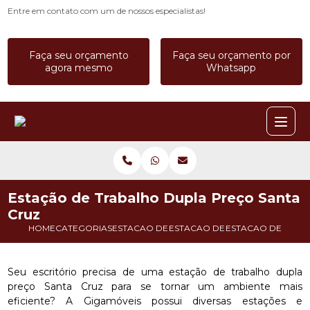
Entre em contato com um de nossos especialistas!
Faça seu orçamento
Faça seu orçamento por
agora mesmo
Whatsapp
Estação de Trabalho Dupla Preço Santa
Cruz
HOME
CATEGORIAS
ESTACAO DE TRABALHO
ESTACAO DE TRABALHO 6 LUGA
ESTACAO DE TRAB
Seu escritório precisa de uma estação de trabalho dupla
preço Santa Cruz para se tornar um ambiente mais
eficiente? A Gigamóveis possui diversas estações e