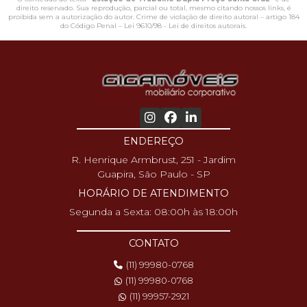
direito reservado. Sua reprodução, parcial ou total, mesmo citando nossos links, é
proibida sem a autorização do autor. Crime de violação de direito autoral – artigo 184
do Código Penal –
Lei 9610/98 - Lei de direitos autorais
.
ENDEREÇO
R. Henrique Armbrust, 251 - Jardim
Guapira, São Paulo - SP
HORÁRIO DE ATENDIMENTO
Segunda a Sexta: 08:00h às 18:00h
CONTATO
(11) 99980-0768
(11) 99980-0768
(11) 99957-2921