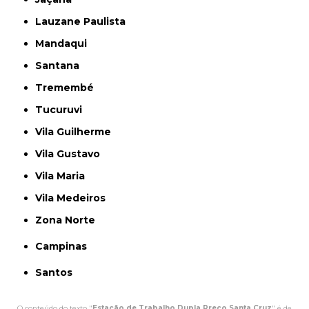
Lauzane Paulista
Mandaqui
Santana
Tremembé
Tucuruvi
Vila Guilherme
Vila Gustavo
Vila Maria
Vila Medeiros
Zona Norte
Campinas
Santos
O conteúdo do texto "
Estação de Trabalho Dupla Preço Santa Cruz
" é de