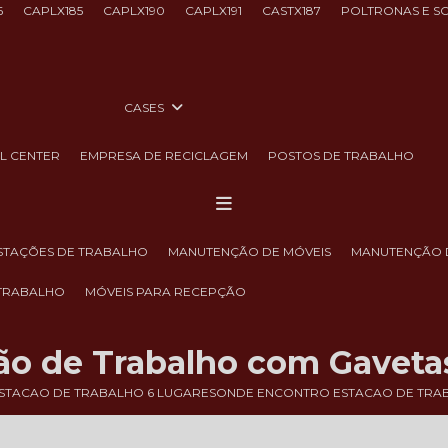
6
CAPLX185
CAPLX190
CAPLX191
CASTX187
POLTRONAS E S
CASES
LL CENTER
EMPRESA DE RECICLAGEM
POSTOS DE TRABALHO
ESTAÇÕES DE TRABALHO
MANUTENÇÃO DE MÓVEIS
MANUTENÇÃO 
 TRABALHO
MÓVEIS PARA RECEPÇÃO
o de Trabalho com Gaveta
STACAO DE TRABALHO 6 LUGARES
ONDE ENCONTRO ESTACAO DE TRAB