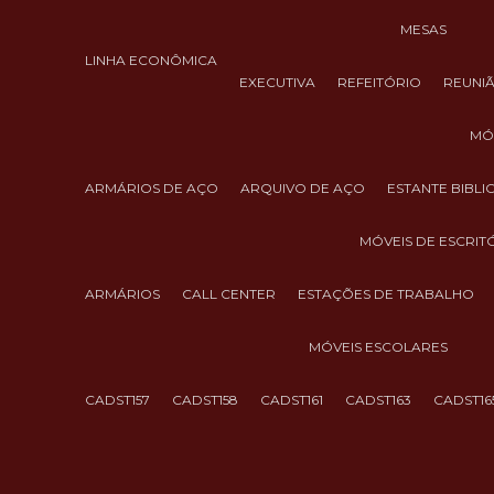
MESAS
LINHA ECONÔMICA
EXECUTIVA
REFEITÓRIO
REUNI
M
ARMÁRIOS DE AÇO
ARQUIVO DE AÇO
ESTANTE BIBL
MÓVEIS DE ESCRIT
ARMÁRIOS
CALL CENTER
ESTAÇÕES DE TRABALHO
MÓVEIS ESCOLARES
CADST157
CADST158
CADST161
CADST163
CADST16