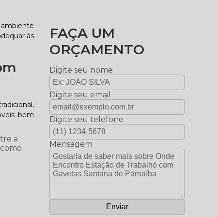
m ambiente
FAÇA UM
adequar ás
ORÇAMENTO
com
Digite seu nome
Digite seu email
adicional,
móveis bem
Digite seu telefone
tre a
Mensagem
, como