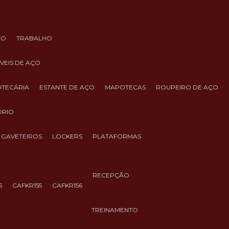
ÃO
TRABALHO
ÓVEIS DE AÇO
IOTECÁRIA
ESTANTE DE AÇO
MAPOTECAS
ROUPEIRO DE AÇO
ÓRIO
GAVETEIROS
LOCKERS
PLATAFORMAS
RECEPÇÃO
5
CAFKR155
CAFKR156
TREINAMENTO