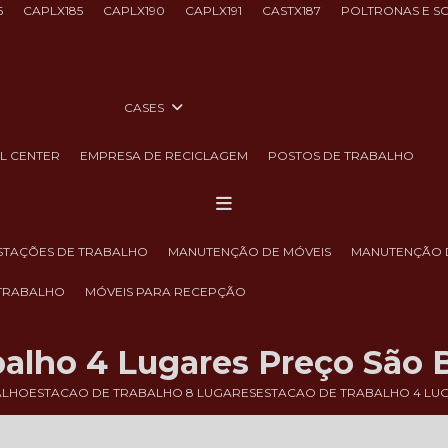
6
CAPLX185
CAPLX190
CAPLX191
CASTX187
POLTRONAS E S
CASES
LL CENTER
EMPRESA DE RECICLAGEM
POSTOS DE TRABALHO
ESTAÇÕES DE TRABALHO
MANUTENÇÃO DE MÓVEIS
MANUTENÇÃO 
 TRABALHO
MÓVEIS PARA RECEPÇÃO
balho 4 Lugares Preço São 
ALHO
ESTACAO DE TRABALHO 8 LUGARES
ESTACAO DE TRABALHO 4 LU