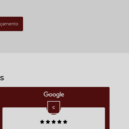
rçamento
s