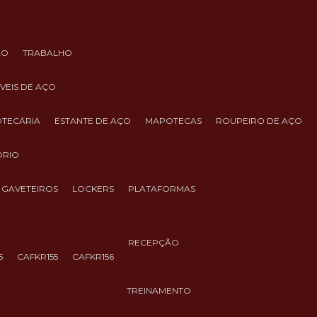
ÃO
TRABALHO
ÓVEIS DE AÇO
IOTECÁRIA
ESTANTE DE AÇO
MAPOTECAS
ROUPEIRO DE AÇO
ÓRIO
GAVETEIROS
LOCKERS
PLATAFORMAS
RECEPÇÃO
5
CAFKR155
CAFKR156
TREINAMENTO