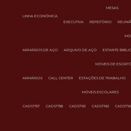
MESAS
LINHA ECONÔMICA
EXECUTIVA
REFEITÓRIO
REUNI
M
ARMÁRIOS DE AÇO
ARQUIVO DE AÇO
ESTANTE BIBL
MÓVEIS DE ESCRIT
ARMÁRIOS
CALL CENTER
ESTAÇÕES DE TRABALHO
MÓVEIS ESCOLARES
CADST157
CADST158
CADST161
CADST163
CADST16