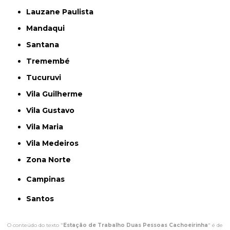
Lauzane Paulista
Mandaqui
Santana
Tremembé
Tucuruvi
Vila Guilherme
Vila Gustavo
Vila Maria
Vila Medeiros
Zona Norte
Campinas
Santos
O conteúdo do texto "
Estação de Trabalho Duas Pessoas Cachoeirinha
" é de