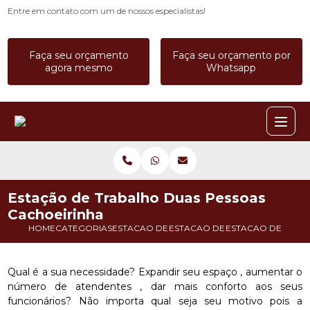
Entre em contato com um de nossos especialistas!
Faça seu orçamento
Faça seu orçamento por
agora mesmo
Whatsapp
Estação de Trabalho Duas Pessoas
Cachoeirinha
HOME
CATEGORIAS
ESTACAO DE TRABALHO
ESTACAO DE TRABALHO 8 LUGA
ESTACAO DE TRAB
Qual é a sua necessidade? Expandir seu espaço , aumentar o
número de atendentes , dar mais conforto aos seus
funcionários? Não importa qual seja seu motivo pois a