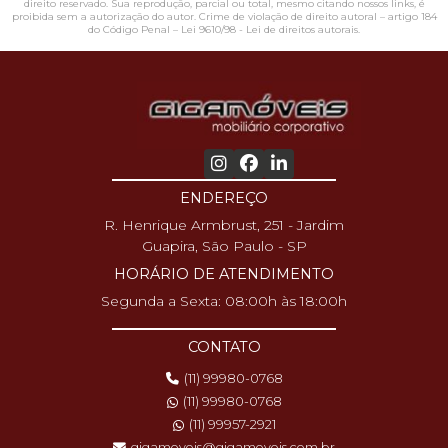
direito reservado. Sua reprodução, parcial ou total, mesmo citando nossos links, é
proibida sem a autorização do autor. Crime de violação de direito autoral – artigo 184
do Código Penal –
Lei 9610/98 - Lei de direitos autorais
.
ENDEREÇO
R. Henrique Armbrust, 251 - Jardim
Guapira, São Paulo - SP
HORÁRIO DE ATENDIMENTO
Segunda a Sexta: 08:00h às 18:00h
CONTATO
(11) 99980-0768
(11) 99980-0768
(11) 99957-2921
gigamoveis@gigamoveis.com.br