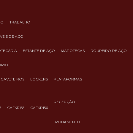
ÃO
TRABALHO
ÓVEIS DE AÇO
IOTECÁRIA
ESTANTE DE AÇO
MAPOTECAS
ROUPEIRO DE AÇO
ÓRIO
GAVETEIROS
LOCKERS
PLATAFORMAS
RECEPÇÃO
5
CAFKR155
CAFKR156
TREINAMENTO