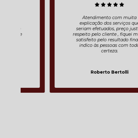
Atendimento com muita
explicação dos serviços que
seriam efetuados, preço justo ,
respeito pelo cliente , fiquei muito
satisfeito pelo resultado final e
indico às pessoas com toda
certeza.
Roberto Bertolli