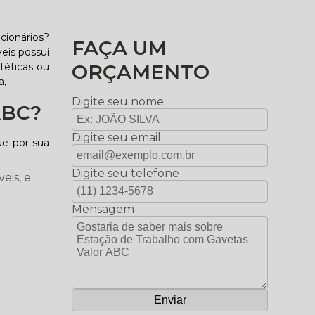
cionários?
FAÇA UM
eis possui
ORÇAMENTO
téticas ou
a,
Digite seu nome
ABC?
Digite seu email
ue por sua
Digite seu telefone
eis, e
Mensagem