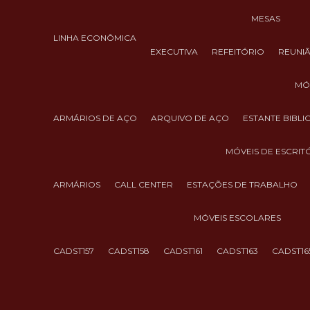
MESAS
LINHA ECONÔMICA
EXECUTIVA
REFEITÓRIO
REUNI
M
ARMÁRIOS DE AÇO
ARQUIVO DE AÇO
ESTANTE BIBL
MÓVEIS DE ESCRIT
ARMÁRIOS
CALL CENTER
ESTAÇÕES DE TRABALHO
MÓVEIS ESCOLARES
CADST157
CADST158
CADST161
CADST163
CADST16