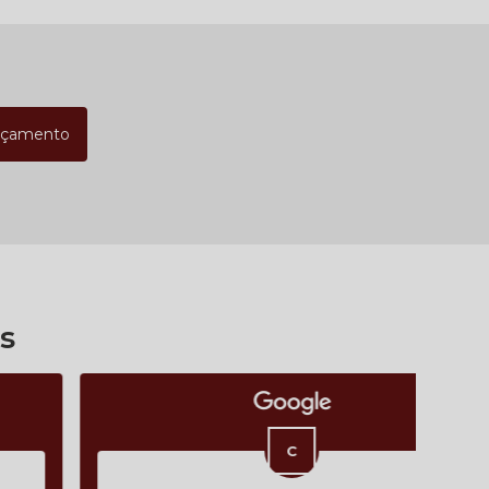
rçamento
s