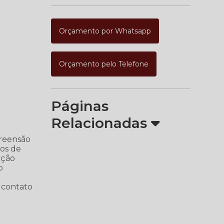
Orçamento por Whatsapp
Orçamento pelo Telefone
Páginas
Relacionadas
reensão
mos de
ação
o
 contato