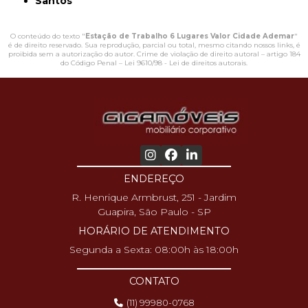
Santos
O conteúdo do texto "
Estação de Trabalho 6 Lugares Valor Cidade Ademar
"
é de direito reservado. Sua reprodução, parcial ou total, mesmo citando nossos links, é
proibida sem a autorização do autor. Crime de violação de direito autoral – artigo 184
do Código Penal –
Lei 9610/98 - Lei de direitos autorais
.
ENDEREÇO
R. Henrique Armbrust, 251 - Jardim
Guapira, São Paulo - SP
HORÁRIO DE ATENDIMENTO
Segunda a Sexta: 08:00h às 18:00h
CONTATO
(11) 99980-0768