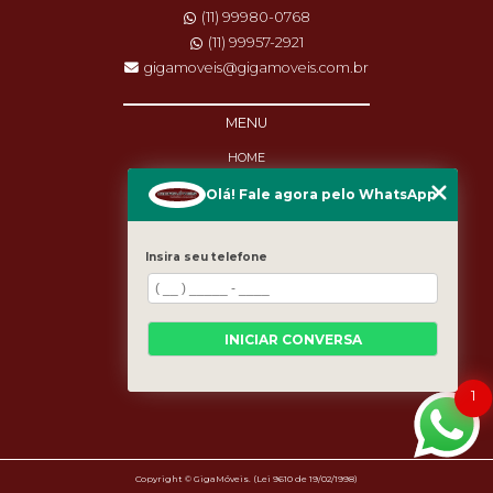
(11) 99980-0768
(11) 99957-2921
gigamoveis@gigamoveis.com.br
MENU
HOME
SOBRE NÓS
Olá! Fale agora pelo WhatsApp
PRODUTOS
MANUTENÇÃO
DESTAQUES
Insira seu telefone
BLOG
CASES
CATEGORIAS
MAPA DO SITE
INICIAR CONVERSA
1
Copyright © GigaMóveis. (Lei 9610 de 19/02/1998)