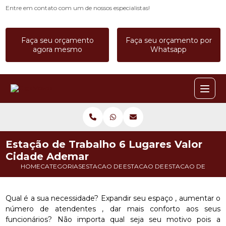
Entre em contato com um de nossos especialistas!
Faça seu orçamento
Faça seu orçamento por
agora mesmo
Whatsapp
Estação de Trabalho 6 Lugares Valor
Cidade Ademar
HOME
CATEGORIAS
ESTACAO DE TRABALHO
ESTACAO DE TRABALHO 8 LUGA
ESTACAO DE TRAB
Qual é a sua necessidade? Expandir seu espaço , aumentar o
número de atendentes , dar mais conforto aos seus
funcionários? Não importa qual seja seu motivo pois a