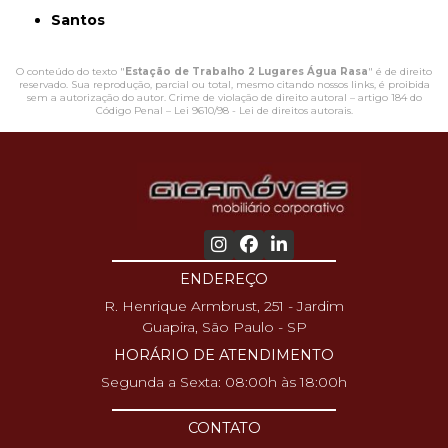
Santos
O conteúdo do texto "
Estação de Trabalho 2 Lugares Água Rasa
" é de direito
reservado. Sua reprodução, parcial ou total, mesmo citando nossos links, é proibida
sem a autorização do autor. Crime de violação de direito autoral – artigo 184 do
Código Penal –
Lei 9610/98 - Lei de direitos autorais
.
ENDEREÇO
R. Henrique Armbrust, 251 - Jardim
Guapira, São Paulo - SP
HORÁRIO DE ATENDIMENTO
Segunda a Sexta: 08:00h às 18:00h
CONTATO