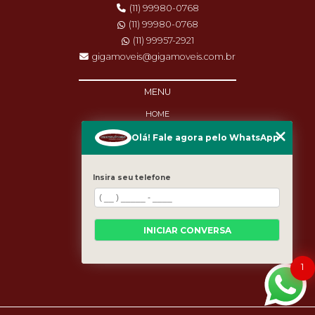
(11) 99980-0768
(11) 99980-0768
(11) 99957-2921
gigamoveis@gigamoveis.com.br
MENU
HOME
SOBRE NÓS
Olá! Fale agora pelo WhatsApp
PRODUTOS
MANUTENÇÃO
DESTAQUES
Insira seu telefone
BLOG
CASES
CATEGORIAS
MAPA DO SITE
INICIAR CONVERSA
1