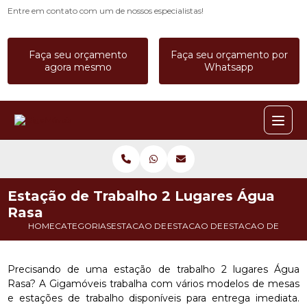
Entre em contato com um de nossos especialistas!
Faça seu orçamento
Faça seu orçamento por
agora mesmo
Whatsapp
Estação de Trabalho 2 Lugares Água
Rasa
HOME
CATEGORIAS
ESTACAO DE TRABALHO
ESTACAO DE TRABALHO A PRO
ESTACAO DE TRAB
Precisando de uma estação de trabalho 2 lugares Água
Rasa? A Gigamóveis trabalha com vários modelos de mesas
e estações de trabalho disponíveis para entrega imediata.