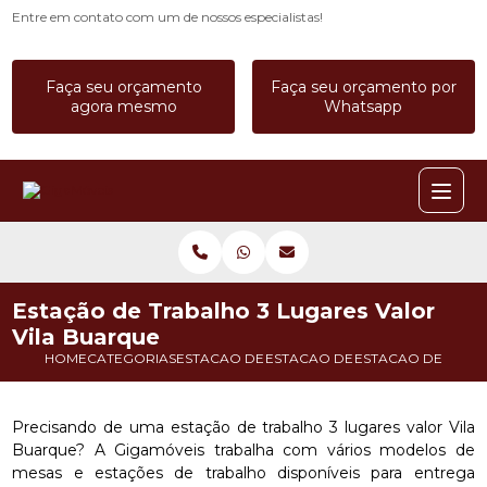
Entre em contato com um de nossos especialistas!
Faça seu orçamento
Faça seu orçamento por
agora mesmo
Whatsapp
Estação de Trabalho 3 Lugares Valor
Vila Buarque
HOME
CATEGORIAS
ESTACAO DE TRABALHO
ESTACAO DE TRABALHO A PRO
ESTACAO DE TRAB
Precisando de uma estação de trabalho 3 lugares valor Vila
Buarque? A Gigamóveis trabalha com vários modelos de
mesas e estações de trabalho disponíveis para entrega