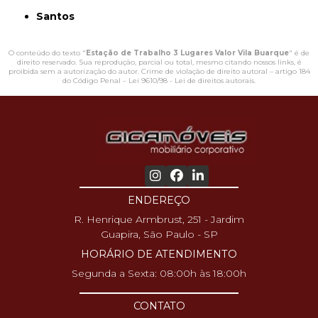
Santos
O conteúdo do texto "
Estação de Trabalho 3 Lugares Valor Vila Buarque
" é de
direito reservado. Sua reprodução, parcial ou total, mesmo citando nossos links, é
proibida sem a autorização do autor. Crime de violação de direito autoral – artigo 184
do Código Penal –
Lei 9610/98 - Lei de direitos autorais
.
ENDEREÇO
R. Henrique Armbrust, 251 - Jardim
Guapira, São Paulo - SP
HORÁRIO DE ATENDIMENTO
Segunda a Sexta: 08:00h às 18:00h
CONTATO