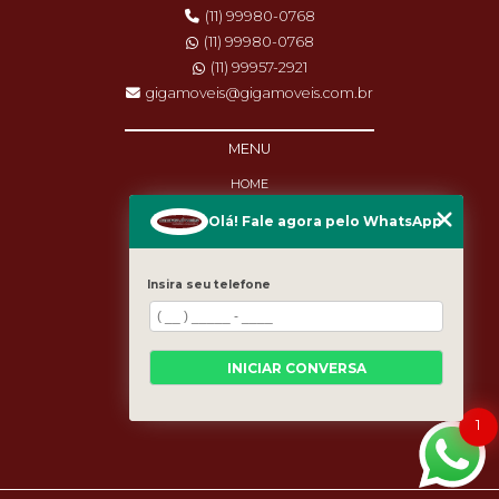
(11) 99980-0768
(11) 99980-0768
(11) 99957-2921
gigamoveis@gigamoveis.com.br
MENU
HOME
SOBRE NÓS
Olá! Fale agora pelo WhatsApp
PRODUTOS
MANUTENÇÃO
DESTAQUES
Insira seu telefone
BLOG
CASES
CATEGORIAS
MAPA DO SITE
INICIAR CONVERSA
1