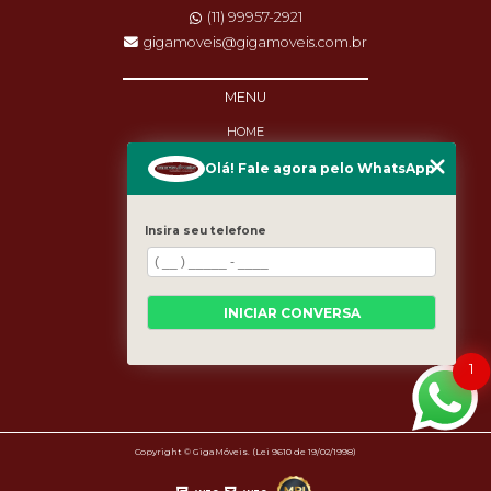
(11) 99957-2921
gigamoveis@gigamoveis.com.br
MENU
HOME
SOBRE NÓS
Olá! Fale agora pelo WhatsApp
PRODUTOS
MANUTENÇÃO
DESTAQUES
Insira seu telefone
BLOG
CASES
CATEGORIAS
MAPA DO SITE
INICIAR CONVERSA
1
Copyright © GigaMóveis. (Lei 9610 de 19/02/1998)