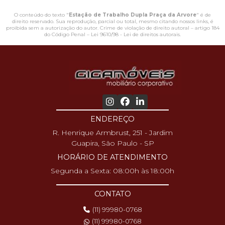
O conteúdo do texto "
Estação de Trabalho Dupla Praça da Arvore
" é de
direito reservado. Sua reprodução, parcial ou total, mesmo citando nossos links, é
proibida sem a autorização do autor. Crime de violação de direito autoral – artigo 184
do Código Penal –
Lei 9610/98 - Lei de direitos autorais
.
ENDEREÇO
R. Henrique Armbrust, 251 - Jardim
Guapira, São Paulo - SP
HORÁRIO DE ATENDIMENTO
Segunda a Sexta: 08:00h às 18:00h
CONTATO
(11) 99980-0768
(11) 99980-0768