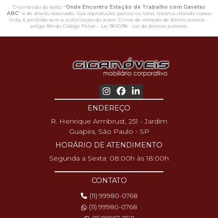
O conteúdo do texto "
Onde Encontro Estação de Trabalho com Gavetas
ABC
" é de direito reservado. Sua reprodução, parcial ou total, mesmo citando nossos
links, é proibida sem a autorização do autor. Crime de violação de direito autoral –
artigo 184 do Código Penal –
Lei 9610/98 - Lei de direitos autorais
.
ENDEREÇO
R. Henrique Armbrust, 251 - Jardim
Guapira, São Paulo - SP
HORÁRIO DE ATENDIMENTO
Segunda a Sexta: 08:00h às 18:00h
CONTATO
(11) 99980-0768
(11) 99980-0768