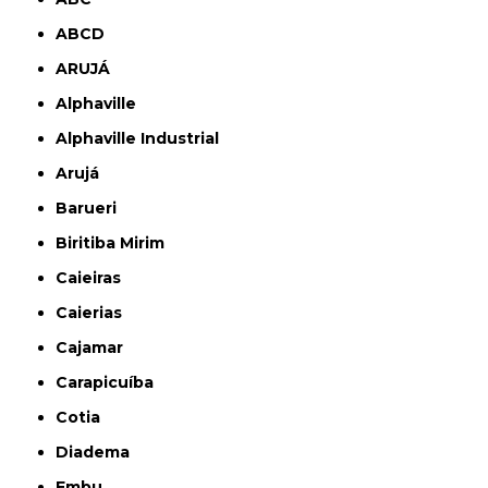
ABCD
ARUJÁ
Alphaville
Alphaville Industrial
Arujá
Barueri
Biritiba Mirim
Caieiras
Caierias
Cajamar
Carapicuíba
Cotia
Diadema
Embu