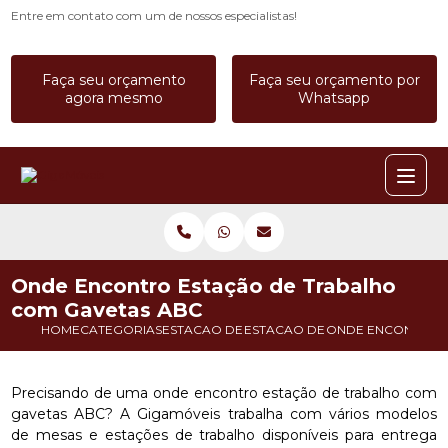
Entre em contato com um de nossos especialistas!
Faça seu orçamento
Faça seu orçamento por
agora mesmo
Whatsapp
Onde Encontro Estação de Trabalho
com Gavetas ABC
HOME
CATEGORIAS
ESTACAO DE TRABALHO
ESTACAO DE TRABALHO A PRO
ONDE ENCONTRO E
Precisando de uma onde encontro estação de trabalho com
gavetas ABC? A Gigamóveis trabalha com vários modelos
de mesas e estações de trabalho disponíveis para entrega