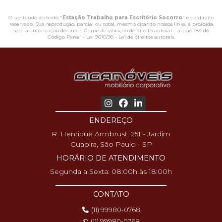
O conteúdo do texto "
Estação Trabalho para Escritório Socorro
" é de direito
reservado. Sua reprodução, parcial ou total, mesmo citando nossos links, é proibida
sem a autorização do autor. Crime de violação de direito autoral – artigo 184 do
Código Penal –
Lei 9610/98 - Lei de direitos autorais
.
ENDEREÇO
R. Henrique Armbrust, 251 - Jardim
Guapira, São Paulo - SP
HORÁRIO DE ATENDIMENTO
Segunda a Sexta: 08:00h às 18:00h
CONTATO
(11) 99980-0768
(11) 99980-0768