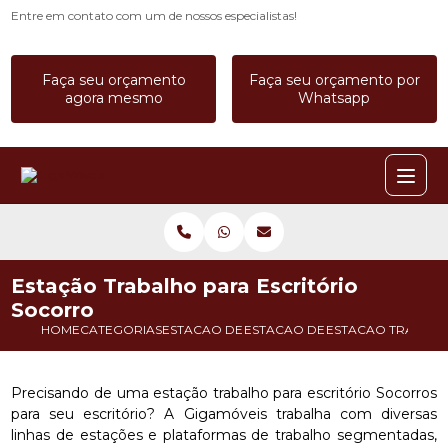
Entre em contato com um de nossos especialistas!
Faça seu orçamento
Faça seu orçamento por
agora mesmo
Whatsapp
Estação Trabalho para Escritório
Socorro
HOME
CATEGORIAS
ESTACAO DE TRABALHO
ESTACAO DE TRABALHO COM DI
ESTACAO TRABALH
Precisando de uma estação trabalho para escritório Socorros
para seu escritório? A Gigamóveis trabalha com diversas
linhas de estações e plataformas de trabalho segmentadas,