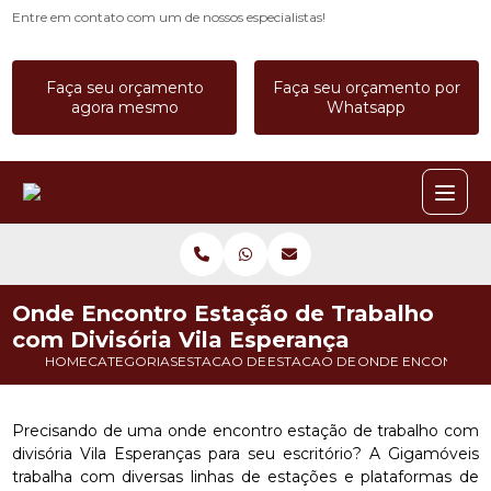
Entre em contato com um de nossos especialistas!
Faça seu orçamento
Faça seu orçamento por
agora mesmo
Whatsapp
Onde Encontro Estação de Trabalho
com Divisória Vila Esperança
HOME
CATEGORIAS
ESTACAO DE TRABALHO
ESTACAO DE TRABALHO COM DI
ONDE ENCONTRO E
Precisando de uma onde encontro estação de trabalho com
divisória Vila Esperanças para seu escritório? A Gigamóveis
trabalha com diversas linhas de estações e plataformas de