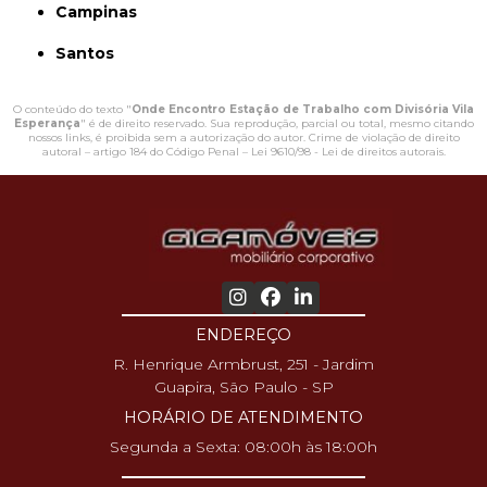
Campinas
Santos
O conteúdo do texto "
Onde Encontro Estação de Trabalho com Divisória Vila
Esperança
" é de direito reservado. Sua reprodução, parcial ou total, mesmo citando
nossos links, é proibida sem a autorização do autor. Crime de violação de direito
autoral – artigo 184 do Código Penal –
Lei 9610/98 - Lei de direitos autorais
.
ENDEREÇO
R. Henrique Armbrust, 251 - Jardim
Guapira, São Paulo - SP
HORÁRIO DE ATENDIMENTO
Segunda a Sexta: 08:00h às 18:00h