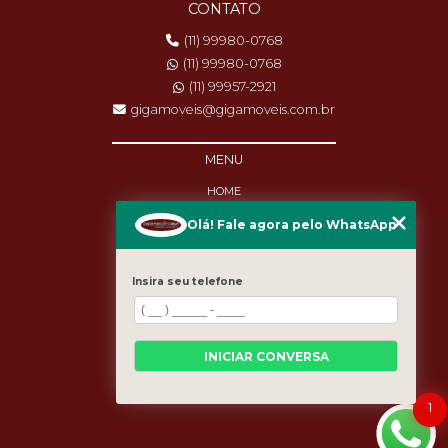
CONTATO
(11) 99980-0768
(11) 99980-0768
(11) 99957-2921
gigamoveis@gigamoveis.com.br
MENU
HOME
SOBRE NÓS
Olá! Fale agora pelo WhatsApp
PRODUTOS
MANUTENÇÃO
DESTAQUES
Insira seu telefone
BLOG
CASES
CATEGORIAS
MAPA DO SITE
INICIAR CONVERSA
1