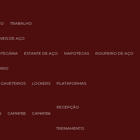
ÃO
TRABALHO
ÓVEIS DE AÇO
IOTECÁRIA
ESTANTE DE AÇO
MAPOTECAS
ROUPEIRO DE AÇO
ÓRIO
GAVETEIROS
LOCKERS
PLATAFORMAS
RECEPÇÃO
5
CAFKR155
CAFKR156
TREINAMENTO