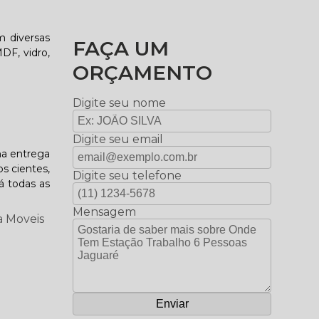
m diversas
FAÇA UM
DF, vidro,
ORÇAMENTO
Digite seu nome
Digite seu email
na entrega
s cientes,
Digite seu telefone
á todas as
Mensagem
a Moveis