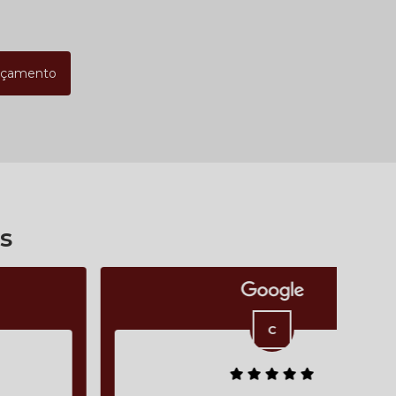
rçamento
s