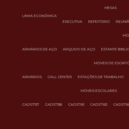
MESAS
LINHA ECONÔMICA
EXECUTIVA
REFEITÓRIO
REUNI
M
ARMÁRIOS DE AÇO
ARQUIVO DE AÇO
ESTANTE BIBL
MÓVEIS DE ESCRIT
ARMÁRIOS
CALL CENTER
ESTAÇÕES DE TRABALHO
MÓVEIS ESCOLARES
CADST157
CADST158
CADST161
CADST163
CADST16