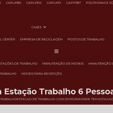
6
CAPLX185
CAPLX190
CAPLX191
CASTX187
POLTRONAS E S
CASES
LL CENTER
EMPRESA DE RECICLAGEM
POSTOS DE TRABALHO
ESTAÇÕES DE TRABALHO
MANUTENÇÃO DE MÓVEIS
MANUTENÇÃO 
 TRABALHO
MÓVEIS PARA RECEPÇÃO
Estação Trabalho 6 Pesso
 TRABALHO
ESTACAO DE TRABALHO COM DIVISORIA
ONDE TEM ESTACAO