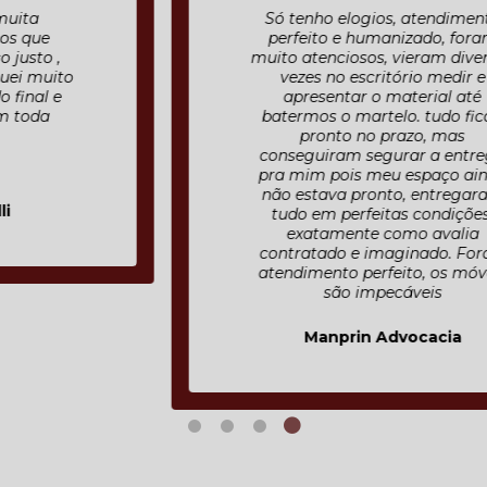
Só tenho elogios, atendimento
perfeito e humanizado, foram
muito atenciosos, vieram diversas
vezes no escritório medir e
apresentar o material até
batermos o martelo. tudo ficou
pronto no prazo, mas
conseguiram segurar a entrega
pra mim pois meu espaço ainda
não estava pronto, entregaram
tudo em perfeitas condições,
exatamente como avalia
contratado e imaginado. Fora o
atendimento perfeito, os móveis
são impecáveis
Manprin Advocacia