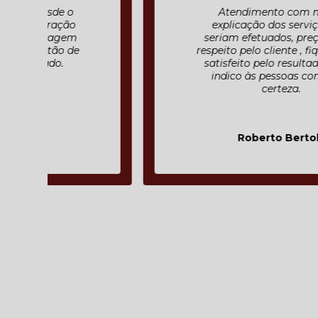
Atendimento com muita
explicação dos serviços que
seriam efetuados, preço justo ,
respeito pelo cliente , fiquei muito
satisfeito pelo resultado final e
indico às pessoas com toda
certeza.
Roberto Bertolli