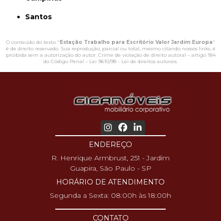
Santos
O conteúdo do texto "
Estação Trabalho para Escritório Valor Jardim Europa
"
é de direito reservado. Sua reprodução, parcial ou total, mesmo citando nossos links, é
proibida sem a autorização do autor. Crime de violação de direito autoral – artigo 184
do Código Penal –
Lei 9610/98 - Lei de direitos autorais
.
ENDEREÇO
R. Henrique Armbrust, 251 - Jardim
Guapira, São Paulo - SP
HORÁRIO DE ATENDIMENTO
Segunda a Sexta: 08:00h às 18:00h
CONTATO