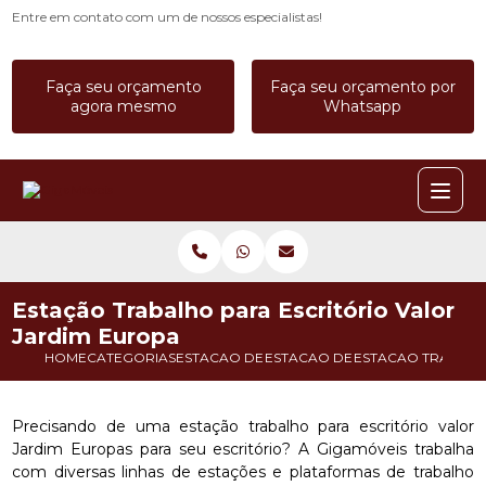
Entre em contato com um de nossos especialistas!
Faça seu orçamento
Faça seu orçamento por
agora mesmo
Whatsapp
Estação Trabalho para Escritório Valor
Jardim Europa
HOME
CATEGORIAS
ESTACAO DE TRABALHO
ESTACAO DE TRABALHO COM DI
ESTACAO TRABALH
Precisando de uma estação trabalho para escritório valor
Jardim Europas para seu escritório? A Gigamóveis trabalha
com diversas linhas de estações e plataformas de trabalho