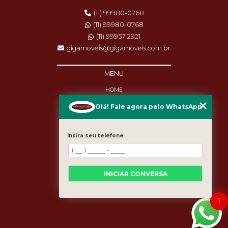
(11) 99980-0768
(11) 99980-0768
(11) 99957-2921
gigamoveis@gigamoveis.com.br
MENU
HOME
SOBRE NÓS
Olá! Fale agora pelo WhatsApp
PRODUTOS
MANUTENÇÃO
DESTAQUES
Insira seu telefone
BLOG
CASES
CATEGORIAS
MAPA DO SITE
INICIAR CONVERSA
1