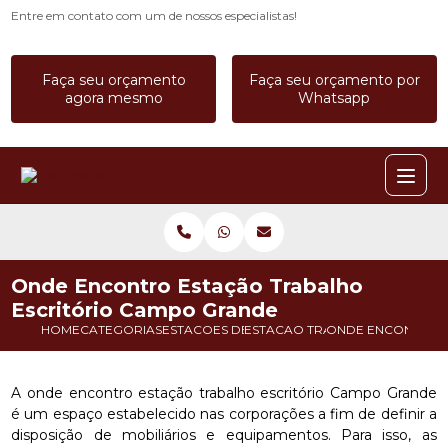
Entre em contato com um de nossos especialistas!
Faça seu orçamento
Faça seu orçamento por
agora mesmo
Whatsapp
Onde Encontro Estação Trabalho
Escritório Campo Grande
HOME
CATEGORIAS
ESTACOES DE TRABALHO
ESTACAO TRABALHO 6 PESSOAS
ONDE ENCONTRO E
A onde encontro estação trabalho escritório Campo Grande
é um espaço estabelecido nas corporações a fim de definir a
disposição de mobiliários e equipamentos. Para isso, as