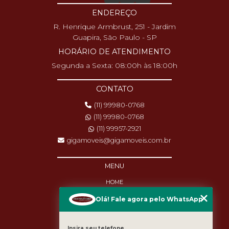
ENDEREÇO
R. Henrique Armbrust, 251 - Jardim
Guapira, São Paulo - SP
HORÁRIO DE ATENDIMENTO
Segunda a Sexta: 08:00h às 18:00h
CONTATO
(11) 99980-0768
(11) 99980-0768
(11) 99957-2921
gigamoveis@gigamoveis.com.br
MENU
HOME
SOBRE NÓS
Olá! Fale agora pelo WhatsApp
PRODUTOS
MANUTENÇÃO
DESTAQUES
Insira seu telefone