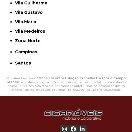
Vila Guilherme
Vila Gustavo
Vila Maria
Vila Medeiros
Zona Norte
Campinas
Santos
O conteúdo do texto "
Onde Encontro Estação Trabalho Escritório Campo
Grande
" é de direito reservado. Sua reprodução, parcial ou total, mesmo citando
nossos links, é proibida sem a autorização do autor. Crime de violação de direito
autoral – artigo 184 do Código Penal –
Lei 9610/98 - Lei de direitos autorais
.