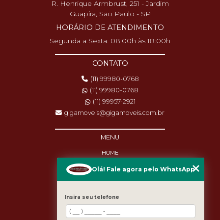
R. Henrique Armbrust, 251 - Jardim
Guapira, São Paulo - SP
HORÁRIO DE ATENDIMENTO
Segunda a Sexta: 08:00h às 18:00h
CONTATO
(11) 99980-0768
(11) 99980-0768
(11) 99957-2921
gigamoveis@gigamoveis.com.br
MENU
HOME
SOBRE NÓS
Olá! Fale agora pelo WhatsApp
PRODUTOS
MANUTENÇÃO
DESTAQUES
Insira seu telefone
BLOG
CASES