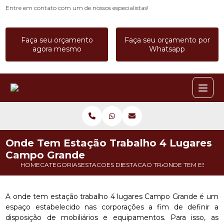
Entre em contato com um de nossos especialistas!
Faça seu orçamento
Faça seu orçamento por
agora mesmo
Whatsapp
Onde Tem Estação Trabalho 4 Lugares
Campo Grande
HOME
CATEGORIAS
ESTACOES DE TRABALHO
ESTACAO TRABALHO 6 PESSOAS
ONDE TEM ESTACA
A onde tem estação trabalho 4 lugares Campo Grande é um
espaço estabelecido nas corporações a fim de definir a
disposição de mobiliários e equipamentos. Para isso, as