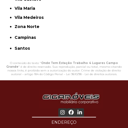
Vila Maria
Vila Medeiros
Zona Norte
Campinas
Santos
O conteúdo do texto "
Onde Tem Estação Trabalho 4 Lugares Campo
Grande
" é de direito reservado. Sua reprodução, parcial ou total, mesmo citando
nossos links, é proibida sem a autorização do autor. Crime de violação de direito
autoral – artigo 184 do Código Penal –
Lei 9610/98 - Lei de direitos autorais
.
ENDEREÇO